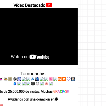
Vídeo Destacado
Tomodachis
s de 25.000.000 de visitas. Muchas
G
R
A
C
I
A
S
!!!
Ayúdanos con una donación en