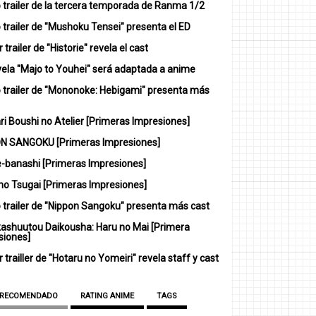
 trailer de la tercera temporada de Ranma 1/2
trailer de "Mushoku Tensei" presenta el ED
 trailer de "Historie" revela el cast
vela "Majo to Youhei" será adaptada a anime
 trailer de "Mononoke: Hebigami" presenta más
i Boushi no Atelier [Primeras Impresiones]
N SANGOKU [Primeras Impresiones]
-banashi [Primeras Impresiones]
no Tsugai [Primeras Impresiones]
 trailer de "Nippon Sangoku" presenta más cast
ashuutou Daikousha: Haru no Mai [Primera
siones]
 trailler de "Hotaru no Yomeiri" revela staff y cast
 RECOMENDADO
RATING ANIME
TAGS