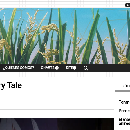
¿QUIÉNES SOMOS?
CHARTS
SITE
ry Tale
LO ÚL
Tenma
Primer
El ma
anim