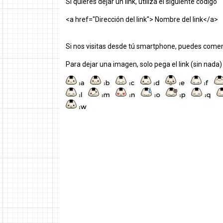
Si quieres dejar un link, utiliza el siguiente código
<a href="Dirección del link"> Nombre del link</a>
Si nos visitas desde tú smartphone, puedes comen
Para dejar una imagen, solo pega el link (sin nada)