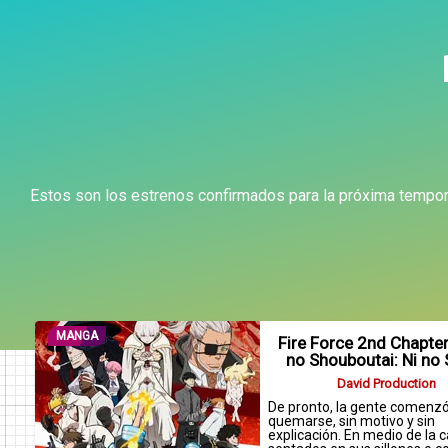
Estos son los estrenos confirmados para la próxima tempor
MANGA
Fire Force 2nd Chapte
no Shouboutai: Ni no
David Production
De pronto, la gente comenzó
quemarse, sin motivo y sin
explicación. En medio de la ca