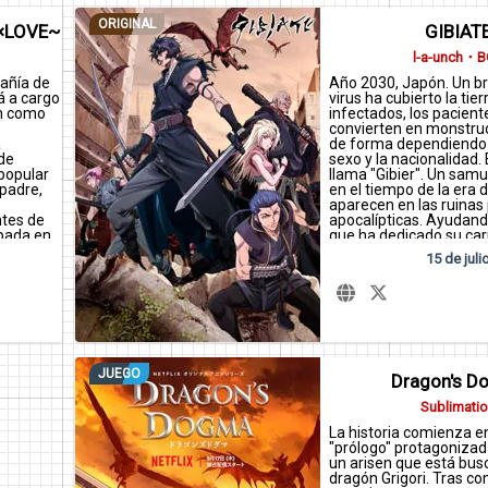
ORIGINAL
L×LOVE~
GIBIAT
l-a-unch・
añía de
Año 2030, Japón. Un br
á a cargo
virus ha cubierto la tie
ón como
infectados, los pacient
convierten en monstru
a
de forma dependiendo d
 de
sexo y la nacionalidad. 
 popular
llama "Gibier". Un samu
padre,
en el tiempo de la era 
aparecen en las ruinas
ntes de
apocalípticas. Ayudan
apada en
que ha dedicado su car
 poderes
investigar la cura para "
15 de juli
Evol".
hordas de Gibier despué
proscritos que atacan a
por comida, ¡dondequie
el peligro está sobre ell
JUEGO
Dragon's D
Sublimati
La historia comienza en
"prólogo" protagoniza
un arisen que está bus
dragón Grigori. Tras c