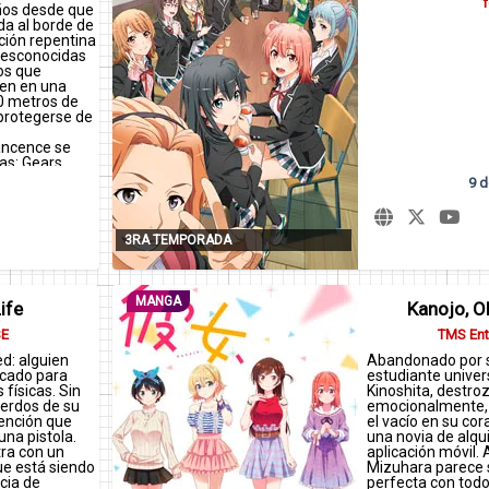
f
os desde que
da al borde de
ición repentina
desconocidas
os que
ven en una
0 metros de
 protegerse de
ancence se
as: Gears,
diariamente
9 d
kers, aquellos
 luchar. Un día,
nker que
en un Gear, se
3RA TEMPORADA
 Kaburagi, un
as de
MANGA
ife
Kanojo, O
entre los
E
TMS Ent
estos, la
d: alguien
Abandonado por s
ositiva que
icado para
estudiante univer
ueños y la
 físicas. Sin
Kinoshita, destro
ado a los
erdos de su
emocionalmente, 
acudirá el
vención que
el vacío en su co
undo.
una pistola.
una novia de alqu
tra con un
aplicación móvil. 
ue está siendo
Mizuhara parece s
cia de
perfecta con todo