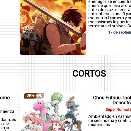
enemigos se encuentra
enorme que lleva al dr
antes de cruzar tendrá
enfrentarse a una "Qui
matar a la Quimera y p
mecanismos la puerta s
terminara el prólogo. 
tendremos que crear a
17 de septie
propio arisen.
CORTOS
ORIGINAL
yome
Chou Futsuu Tos
Densets
Super Normal 
comienza
Ambientado en Kashiwa
daria, es
de secundaria y criatur
as se
misteriosas.
o a un