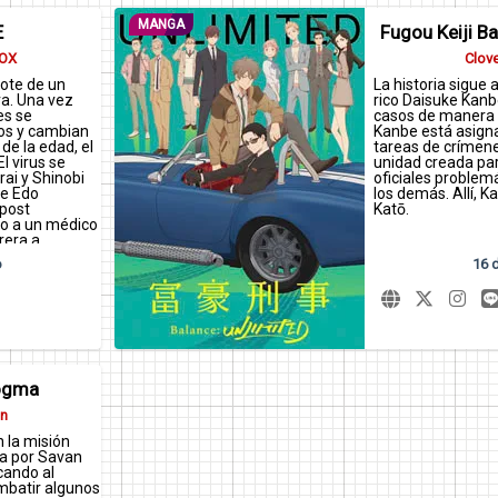
MANGA
E
Fugou Keiji Ba
BOX
Clov
ote de un
La historia sigue 
rra. Una vez
rico Daisuke Kanb
es se
casos de manera 
os y cambian
Kanbe está asigna
e la edad, el
tareas de crímen
El virus se
unidad creada pa
rai y Shinobi
oficiales problem
de Edo
los demás. Allí, K
 post
Katō.
do a un médico
rera a
Gibier",
o
16 d
s de ellos,
 los viajeros
ra que vayas,
os!
ogma
on
 la misión
da por Savan
cando al
ombatir algunos