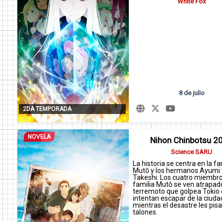
White Fox
8 de julio
2DA TEMPORADA
NOVELA
Nihon Chinbotsu 2
Science SARU
La historia se centra en la fa
Mutō y los hermanos Ayumi 
Takeshi. Los cuatro miembro
familia Mutō se ven atrapad
terremoto que golpea Tokio 
intentan escapar de la ciuda
mientras el desastre les pisa
talones.