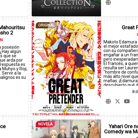
ORIGINAL
 Mahouritsu
Great 
sho 2
EN
Makoto Edamura 
el mejor estafado
a posesión
con su compañero
 ¿Hay algún
engañar a un fra
s que se
pero inesperadam
 que arda por
El francés, a quie
a respuesta es
resulta ser Lauren
a Muhyo y Roji,
"hombre de conf
 Servir a la
más alto nivel que
 malignos es su
mafias. ¡Edamura
descubierto qué d
después de habe
8 d
en los trabajos suc
NOVELA
ce
Yahari Ore n
Comedy wa Mac