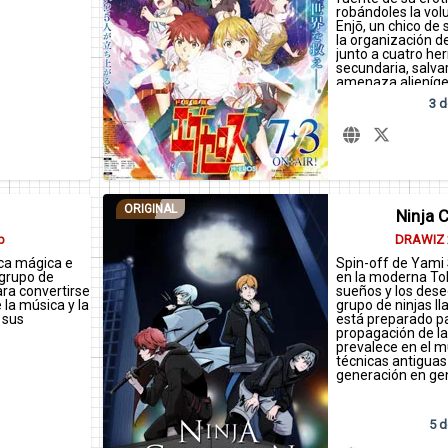
robándoles la volu
Enjō, un chico de 
la organización d
junto a cuatro he
secundaria, salvar
amenaza alieníge
3 d
ORIGINAL
Ninja C
b
DRAWIZ x
ca mágica e
Spin-off de Yami
 grupo de
en la moderna Tok
ra convertirse
sueños y los deseo
 la música y la
grupo de ninjas 
n sus
está preparado pa
propagación de la
prevalece en el m
técnicas antiguas
generación en ge
5 d