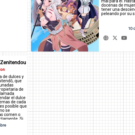
mal para él. Hast
docenas de mujer
tener una descend
peleando por su s
10 d
 Zenitendou
ion
a de dulces y
nitendō, que
tunadas
ropietaria de
 llamada
ndar el dulce
lemas de cada
es posible que
mo se
nas comen o
ectamente. Si
aen fortuna o
mbre
las personas