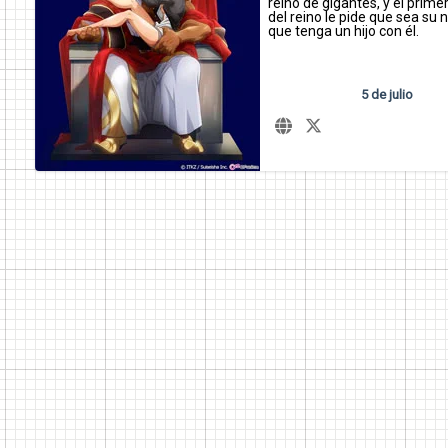
reino de gigantes, y el primer
del reino le pide que sea su n
que tenga un hijo con él.
5 de julio