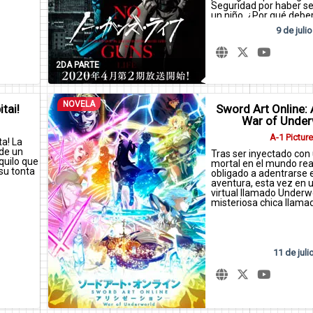
Seguridad por haber s
un niño. ¿Por qué debe
protegerlo…?
9 de julio
2DA PARTE
NOVELA
tai!
Sword Art Online: A
War of Under
A-1 Pictur
ta! La
 de un
Tras ser inyectado con
quilo que
mortal en el mundo real,
 su tonta
obligado a adentrarse
aventura, esta vez en
virtual llamado Underwo
misteriosa chica llamad
11 de juli