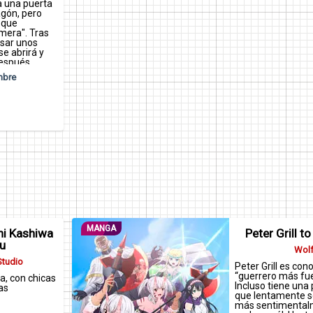
 una puerta
agón, pero
 que
mera". Tras
isar unos
e abrirá y
Después
 nuestro
mbre
MANGA
hi Kashiwa
Peter Grill t
u
Wolf
Studio
Peter Grill es con
“guerrero más fu
, con chicas
Incluso tiene una
as
que lentamente s
más sentimentalm