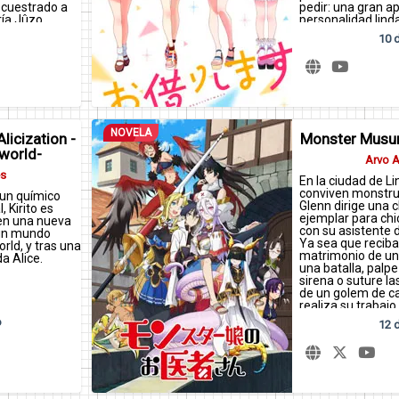
ecuestrado a
pedir: una gran a
ría Jûzo
personalidad linda
10 d
Al ver opiniones 
perfil después de 
aún atormentado 
anterior, Kazuya 
solo está jugando
de los hombres y 
calificación negat
falta de respeto d
NOVELA
licization -
Monster Musu
ella, Chizuru reve
world-
naturaleza.
Arvo 
es
En la ciudad de 
Luego de una seri
conviven monstruo
Kazuya y Chizuru 
 un químico
Glenn dirige una 
entablar una rela
 Kirito es
ejemplar para ch
como si realment
 en una nueva
con su asistente 
enamorados.
 un mundo
Ya sea que recib
rld, y tras una
matrimonio de un
a Alice.
una batalla, palpe
sirena o suture la
de un golem de car
realiza su trabajo
confianza. Pero 
o
12 d
desagradable bus
de arpía, ¿cómo r
imperturbable Dr. 