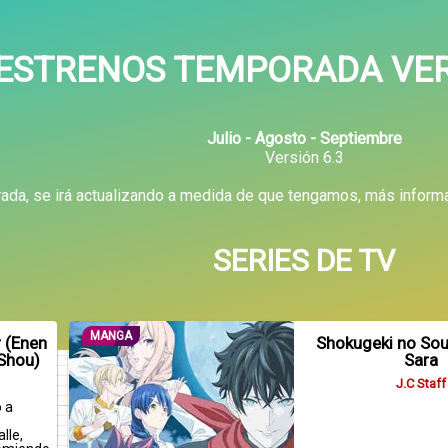
ESTRENOS TEMPORADA VE
Julio - Agosto - Septiembre
Versión 6.3
ada, se irá actualizando a medida de que tengamos, más informa
SERIES DE TV
MANGA
r (Enen
Shokugeki no So
 Shou)
Sara
J.C Staff
 a
lle,