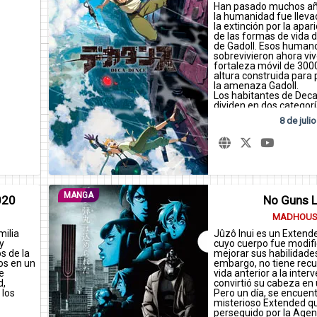
Han pasado muchos añ
la humanidad fue lleva
la extinción por la apar
de las formas de vida 
de Gadoll. Esos human
sobrevivieron ahora vi
fortaleza móvil de 300
altura construida para
la amenaza Gadoll.
Los habitantes de Dec
dividen en dos categorí
guerreros que luchan 
8 de julio
contra los Gadoll y Tan
sin las habilidades para
Natsume, una chica Ta
sueña con convertirse 
encuentra con el hosco
reparador de armadur
Decancence.
MANGA
020
No Guns L
Este encuentro casual 
MADHOUS
aparentemente dos opu
milia
Jûzô Inui es un Extende
chica con una actitud p
y
cuyo cuerpo fue modif
nunca renuncia a sus s
s de la
mejorar sus habilidades
realista que ha renunci
os en un
embargo, no tiene recu
suyos, eventualmente s
e
vida anterior a la inter
curso futuro de este m
d,
convirtió su cabeza en 
 los
Pero un día, se encuen
misterioso Extended q
perseguido por la Agen