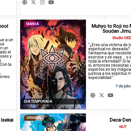
MANGA
hool
Muhyo to Roji no
Soudan Jimu
Studio DE
gue a un
sus
"¿Eres una víctima de l
en un
espiritual no deseada?
ado el
fantasma que necesite
ioses y
exorcice y se vaya ... o
a
toda la eternidad? Si l
 Con la
sí, entonces necesitas 
expertos en ley mágica.
,
justicia a los espíritus
orneo.
especialidad ".
7 de julio
2DA TEMPORADA
ORIGINAL
Isekai
Deca-Den
NUT