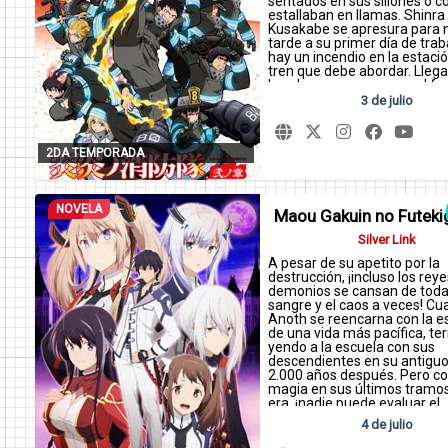
sentados en sus sillones o 
estallaban en llamas. Shinra
Kusakabe se apresura para n
tarde a su primer día de trab
hay un incendio en la estació
tren que debe abordar. Llega
bomberos para apagar el fu
no son bomberos normales, 
3 de julio
cuerpo especial. Ahí comien
camino de Shinra para cumpl
promesa que hizo hace mu
2DA TEMPORADA
tiempo, y en cada oportunid
demostrará, gracias a su “hab
que un héroe está hecho de
que deseos o promesas: el 
NOVELA
bito” no es un fuego que se
Maou Gakuin no Futek
apagar sólo con agua.
Silver Link
A pesar de su apetito por la
destrucción, ¡incluso los reye
demonios se cansan de toda
sangre y el caos a veces! C
Anoth se reencarna con la 
de una vida más pacífica, te
yendo a la escuela con sus
descendientes en su antiguo 
2.000 años después. Pero co
magia en sus últimos tramos
era, ¡nadie puede evaluar el
verdadero poder de Anoth!
4 de julio