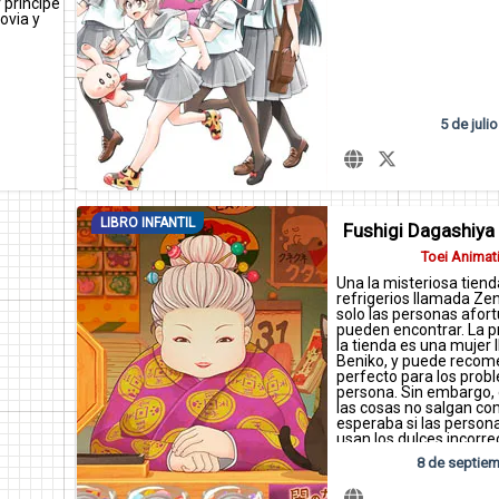
 príncipe
ovia y
5 de julio
LIBRO INFANTIL
Fushigi Dagashiya
Toei Animat
Una la misteriosa tiend
refrigerios llamada Ze
solo las personas afor
pueden encontrar. La p
la tienda es una mujer
Beniko, y puede recome
perfecto para los prob
persona. Sin embargo, 
las cosas no salgan co
esperaba si las perso
usan los dulces incorr
los dulces de Beniko tr
8 de septie
desgracia depende de 
que los reciben.