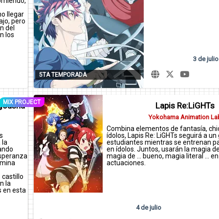
comiendo,
o llegar
ajo, pero
n del
n los
ego, pero
son del
za el
3 de julio
ir una
cho
5TA TEMPORADA
ad
ilidad”,
 algo más
“homura
MIX PROJECT
 pueda
igousha
Lapis Re:LiGHTs
Yokohama Animation La
Combina elementos de fantasía, chi
s
ídolos, Lapis Re: LiGHTs seguirá a un
 la
estudiantes mientras se entrenan pa
uando
en ídolos. Juntos, usarán la magia de
esperanza
magia de ... bueno, magia literal ... e
rmina
actuaciones.
castillo
n la
 en esta
4 de julio