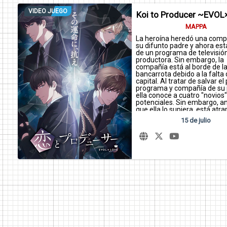
VIDEO JUEGO
Koi to Producer ~EVO
MAPPA
La heroína heredó una comp
su difunto padre y ahora est
de un programa de televisi
productora. Sin embargo, la
compañía está al borde de l
bancarrota debido a la falta
capital. Al tratar de salvar el
programa y compañía de su 
ella conoce a cuatro "novios"
potenciales. Sin embargo, a
que ella lo supiera, está atr
una gran conspiración sobre
15 de julio
especiales conocidos como "