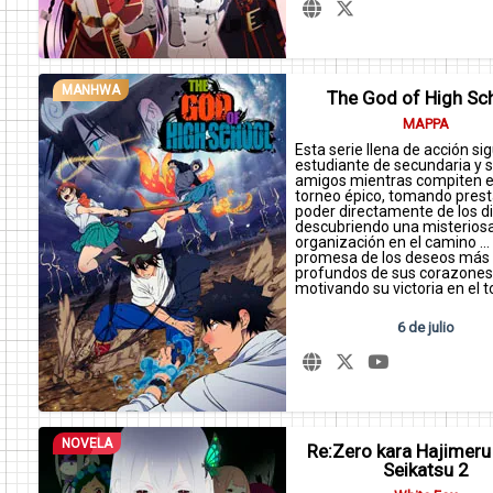
MANHWA
The God of High Sc
MAPPA
Esta serie llena de acción si
estudiante de secundaria y 
amigos mientras compiten 
torneo épico, tomando prest
poder directamente de los d
descubriendo una misterios
organización en el camino ...
promesa de los deseos más
profundos de sus corazones
motivando su victoria en el t
6 de julio
NOVELA
Re:Zero kara Hajimeru 
Seikatsu 2