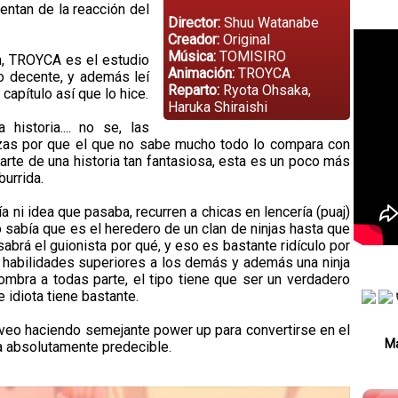
entan de la reacción del
Director:
Shuu Watanabe
Creador:
Original
Música:
TOMISIRO
ón, TROYCA es el estudio
Animación:
TROYCA
o decente, y además leí
Reparto:
Ryota Ohsaka,
capítulo así que lo hice.
Haruka Shiraishi
istoria.... no se, las
inzas por que el que no sabe mucho todo lo compara con
arte de una historia tan fantasiosa, esta es un poco más
burrida.
 ni idea que pasaba, recurren a chicas en lencería (puaj)
o sabía que es el heredero de un clan de ninjas hasta que
abrá el guionista por qué, y eso es bastante ridículo por
r habilidades superiores a los demás y además una ninja
ombra a todas parte, el tipo tiene que ser un verdadero
 idiota tiene bastante.
lo veo haciendo semejante power up para convertirse en el
Má
ria absolutamente predecible.