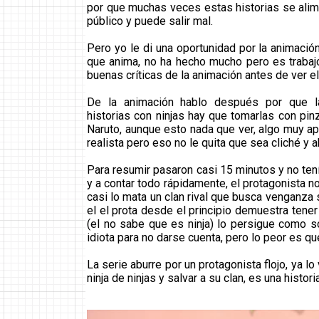
por que muchas veces estas historias se alim
público y puede salir mal.
Pero yo le di una oportunidad por la animaci
que anima, no ha hecho mucho pero es trabaj
buenas críticas de la animación antes de ver el 
De la animación hablo después por que la h
historias con ninjas hay que tomarlas con p
Naruto, aunque esto nada que ver, algo muy ap
realista pero eso no le quita que sea cliché y a
Para resumir pasaron casi 15 minutos y no tenía
y a contar todo rápidamente, el protagonista n
casi lo mata un clan rival que busca venganza s
el el prota desde el principio demuestra tene
(el no sabe que es ninja) lo persigue como s
idiota para no darse cuenta, pero lo peor es que
La serie aburre por un protagonista flojo, ya 
ninja de ninjas y salvar a su clan, es una histo