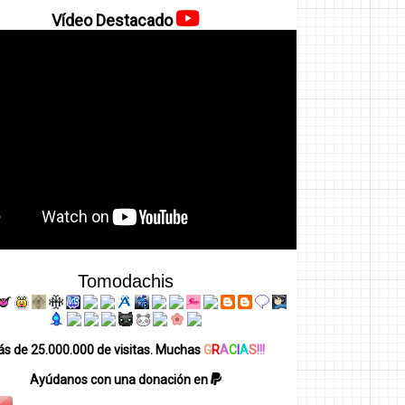
Vídeo Destacado
Tomodachis
s de 25.000.000 de visitas. Muchas
G
R
A
C
I
A
S
!!!
Ayúdanos con una donación en