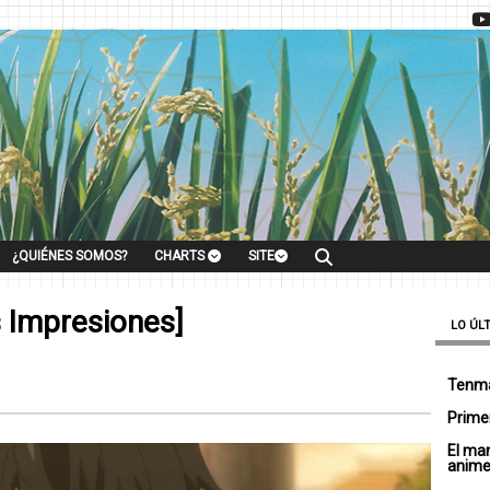
¿QUIÉNES SOMOS?
CHARTS
SITE
s Impresiones]
LO ÚL
Tenma
Primer
El ma
anim