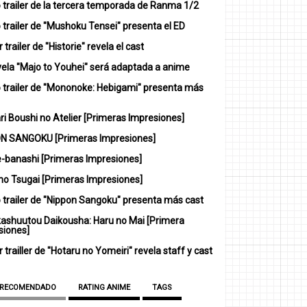
 trailer de la tercera temporada de Ranma 1/2
trailer de "Mushoku Tensei" presenta el ED
 trailer de "Historie" revela el cast
vela "Majo to Youhei" será adaptada a anime
 trailer de "Mononoke: Hebigami" presenta más
i Boushi no Atelier [Primeras Impresiones]
N SANGOKU [Primeras Impresiones]
-banashi [Primeras Impresiones]
no Tsugai [Primeras Impresiones]
 trailer de "Nippon Sangoku" presenta más cast
ashuutou Daikousha: Haru no Mai [Primera
siones]
 trailler de "Hotaru no Yomeiri" revela staff y cast
 RECOMENDADO
RATING ANIME
TAGS