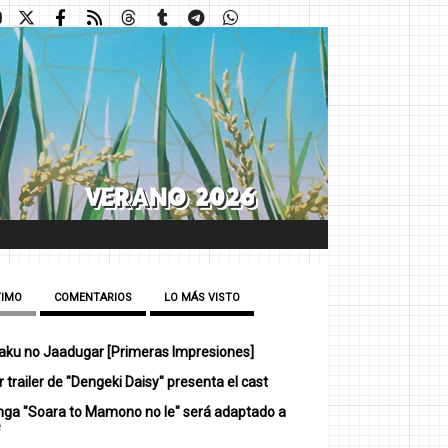
TIMO
COMENTARIOS
LO MÁS VISTO
ku no Jaadugar [Primeras Impresiones]
 trailer de "Dengeki Daisy" presenta el cast
nga "Soara to Mamono no Ie" será adaptado a
e