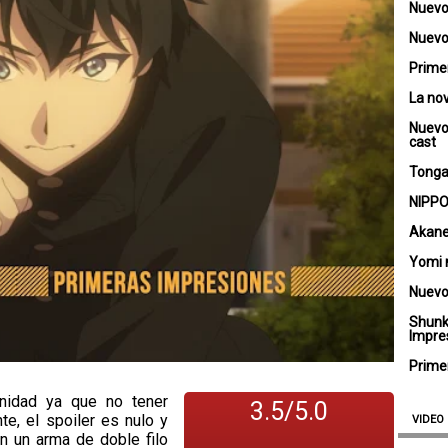
Nuevo
Nuevo 
Primer
La no
Nuevo
cast
Tongar
NIPPO
Akane
Yomi 
Nuevo
Shunk
Impre
Primer
unidad ya que no tener
3.5/5.0
te, el spoiler es nulo y
VIDEO
n un arma de doble filo