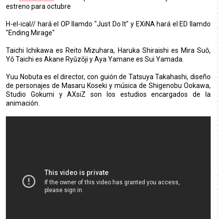
estreno para octubre
H-el-ical// hará el OP llamdo "Just Do It" y EXiNA hará el ED llamdo
"Ending Mirage"
Taichi Ichikawa es Reito Mizuhara, Haruka Shiraishi es Mira Suō,
Yō Taichi es Akane Ryūzōji y Aya Yamane es Sui Yamada.
Yuu Nobuta es el director, con guión de Tatsuya Takahashi, diseño
de personajes de Masaru Koseki y música de Shigenobu Ookawa,
Studio Gokumi y AXsiZ son los estudios encargados de la
animación.