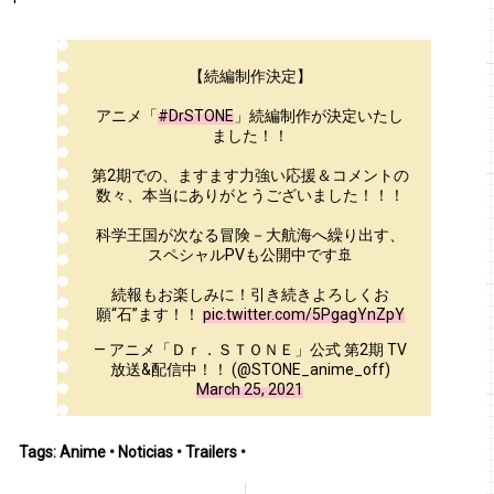
【続編制作決定】
アニメ「
#DrSTONE
」続編制作が決定いたし
ました！！
第2期での、ますます力強い応援＆コメントの
数々、本当にありがとうございました！！！
科学王国が次なる冒険－大航海へ繰り出す、
スペシャルPVも公開中です🚢
続報もお楽しみに！引き続きよろしくお
願“石”ます！！
pic.twitter.com/5PgagYnZpY
— アニメ「Ｄｒ．ＳＴＯＮＥ」公式 第2期 TV
放送&配信中！！ (@STONE_anime_off)
March 25, 2021
Tags:
Anime
•
Noticias
•
Trailers
•