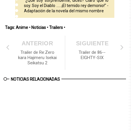
"¿Qué soy sorprendente, dices? Claro que lo
soy. Soy el Diablo ......¡El temido rey demonio!" -
Adaptación de la novela del mismo nombre
Tags:
Anime
•
Noticias
•
Trailers
•
ANTERIOR
SIGUIENTE
Trailer de Re:Zero
Trailer de 86--
kara Hajimeru Isekai
EIGHTY-SIX
Seikatsu 2
NOTICIAS RELACIONADAS