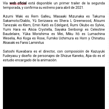
Vía
web oficial
está disponible un primer trailer de la segunda
temporada, y confirma su estreno para abril de 2021.
Azumi Waki es Rem Galleu, Masaaki Mizunaka es Takuma
Sakamoto/Diablo, Yū Serizawa es Shera L Greenwood, Atsumi
Tanezaki es Klem, Emiri Katō es Edelgard, Rumi Okubo es Sylvie,
Yumi Hara es Alicia Crystella, Sayaka Senbongi es Celestine
Baudelaire, Yūka Morishima es Mei, Miku Itō es Lumachina
Weselia, Aoi Koga es Rose, Fumiko Uchimura es Horn y Chinatsu
Akasaki es Fanis Laminitus
Satoshi Kuwabara es el director, con composición de Kazuyuki
Fudeyasu y diseño de personajes de Shizue Kaneko, Ajia-do es el
estudio encargado de la animación.