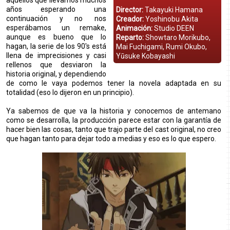
aquellos que llevamos muchos
años esperando una
Director:
Takayuki Hamana
continuación y no nos
Creador:
Yoshinobu Akita
esperábamos un remake,
Animación:
Studio DEEN
aunque es bueno que lo
Reparto:
Showtaro Morikubo,
hagan, la serie de los 90's está
Mai Fuchigami, Rumi Okubo,
llena de imprecisiones y casi
Yūsuke Kobayashi
rellenos que desviaron la
historia original, y dependiendo
de como le vaya podemos tener la novela adaptada en su
totalidad (eso lo dijeron en un principio).
Ya sabemos de que va la historia y conocemos de antemano
como se desarrolla, la producción parece estar con la garantía de
hacer bien las cosas, tanto que trajo parte del cast original, no creo
que hagan tanto para dejar todo a medias y eso es lo que espero.