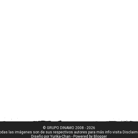
© GRUPO DINAMO 2008 - 2026
odas las imágenes son de sus respectivos autores para más info visita
Disclaim
Diseño por
Yurika-Chan
- Powered by
Blogger