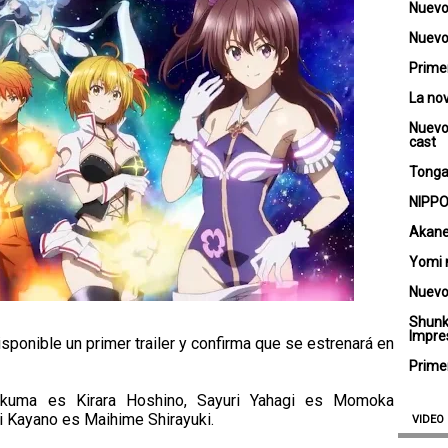
Nuevo
Nuevo 
Primer
La no
Nuevo
cast
Tongar
NIPPO
Akane
Yomi 
Nuevo
Shunk
Impre
disponible un primer trailer y confirma que se estrenará en
Primer
akuma es Kirara Hoshino, Sayuri Yahagi es Momoka
 Kayano es Maihime Shirayuki.
VIDEO