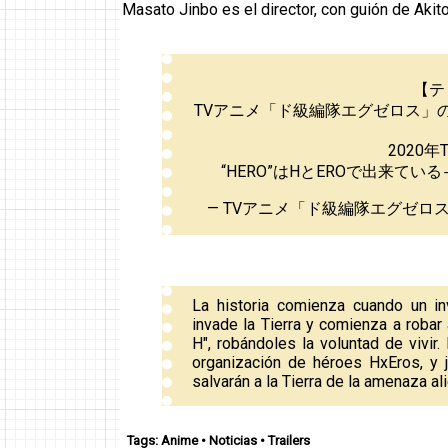
Masato Jinbo es el director, con guión de Aki
【テ
TVアニメ「ド級編隊エグゼロス」のテ
2020
“HERO”はHとEROで出来ている
— TVアニメ「ド級編隊エグゼロス」公式
La historia comienza cuando un i
invade la Tierra y comienza a robar 
H", robándoles la voluntad de vivir.
organización de héroes HxEros, y 
salvarán a la Tierra de la amenaza al
Tags:
Anime
•
Noticias
•
Trailers