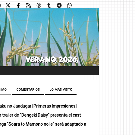
TIMO
COMENTARIOS
LO MÁS VISTO
ku no Jaadugar [Primeras Impresiones]
 trailer de "Dengeki Daisy" presenta el cast
nga "Soara to Mamono no Ie" será adaptado a
e