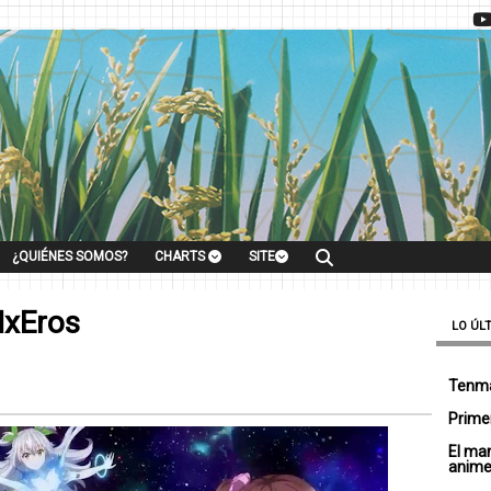
¿QUIÉNES SOMOS?
CHARTS
SITE
HxEros
LO ÚL
Tenma
Primer
El ma
anim