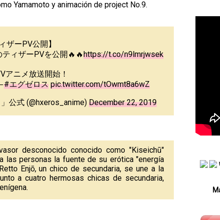
tomo Yamamoto y animación de project No.9.
ィザーPV公開】
ィザーPVを公開🔥🔥
https://t.co/n9lmrjwsek
年TVアニメ放送開始！
―
#エグゼロス
pic.twitter.com/tOwmt8a6wZ
 (@hxeros_anime)
December 22, 2019
nvasor desconocido conocido como "Kiseichū"
a las personas la fuente de su erótica "energía
 Retto Enjō, un chico de secundaria, se une a la
junto a cuatro hermosas chicas de secundaria,
ienígena.
Má