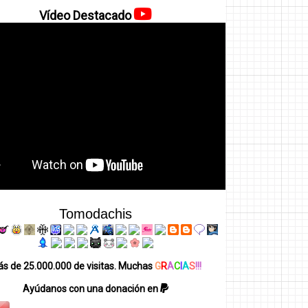
Vídeo Destacado
Tomodachis
s de 25.000.000 de visitas. Muchas
G
R
A
C
I
A
S
!!!
Ayúdanos con una donación en