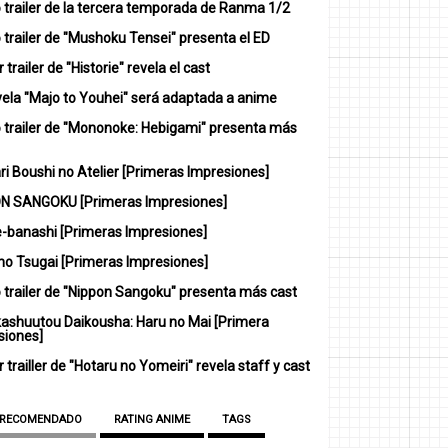
 trailer de la tercera temporada de Ranma 1/2
trailer de "Mushoku Tensei" presenta el ED
 trailer de "Historie" revela el cast
vela "Majo to Youhei" será adaptada a anime
 trailer de "Mononoke: Hebigami" presenta más
i Boushi no Atelier [Primeras Impresiones]
N SANGOKU [Primeras Impresiones]
-banashi [Primeras Impresiones]
no Tsugai [Primeras Impresiones]
 trailer de "Nippon Sangoku" presenta más cast
ashuutou Daikousha: Haru no Mai [Primera
siones]
 trailler de "Hotaru no Yomeiri" revela staff y cast
 RECOMENDADO
RATING ANIME
TAGS