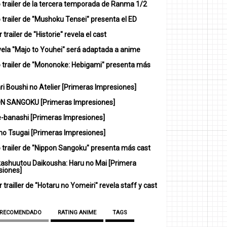
 trailer de la tercera temporada de Ranma 1/2
trailer de "Mushoku Tensei" presenta el ED
 trailer de "Historie" revela el cast
vela "Majo to Youhei" será adaptada a anime
 trailer de "Mononoke: Hebigami" presenta más
i Boushi no Atelier [Primeras Impresiones]
N SANGOKU [Primeras Impresiones]
-banashi [Primeras Impresiones]
no Tsugai [Primeras Impresiones]
 trailer de "Nippon Sangoku" presenta más cast
ashuutou Daikousha: Haru no Mai [Primera
siones]
 trailler de "Hotaru no Yomeiri" revela staff y cast
 RECOMENDADO
RATING ANIME
TAGS