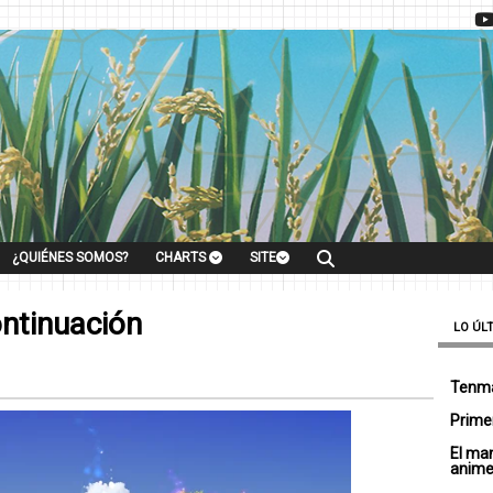
¿QUIÉNES SOMOS?
CHARTS
SITE
ntinuación
LO ÚL
Tenma
Primer
El ma
anim