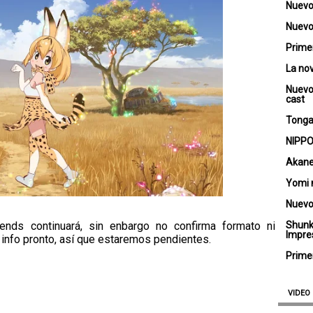
Nuevo
Nuevo 
Primer
La no
Nuevo
cast
Tongar
NIPPO
Akane
Yomi 
Nuevo
ends continuará, sin enbargo no confirma formato ni
Shunk
Impre
 info pronto, así que estaremos pendientes.
Primer
VIDEO