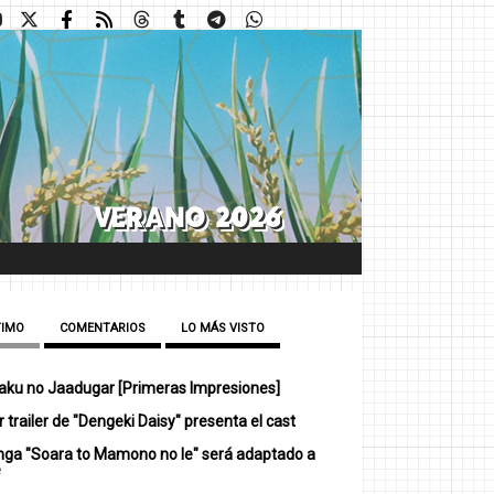
TIMO
COMENTARIOS
LO MÁS VISTO
ku no Jaadugar [Primeras Impresiones]
 trailer de "Dengeki Daisy" presenta el cast
nga "Soara to Mamono no Ie" será adaptado a
e