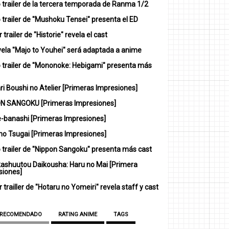
 trailer de la tercera temporada de Ranma 1/2
trailer de "Mushoku Tensei" presenta el ED
 trailer de "Historie" revela el cast
vela "Majo to Youhei" será adaptada a anime
 trailer de "Mononoke: Hebigami" presenta más
i Boushi no Atelier [Primeras Impresiones]
N SANGOKU [Primeras Impresiones]
-banashi [Primeras Impresiones]
no Tsugai [Primeras Impresiones]
 trailer de "Nippon Sangoku" presenta más cast
ashuutou Daikousha: Haru no Mai [Primera
siones]
 trailler de "Hotaru no Yomeiri" revela staff y cast
 RECOMENDADO
RATING ANIME
TAGS