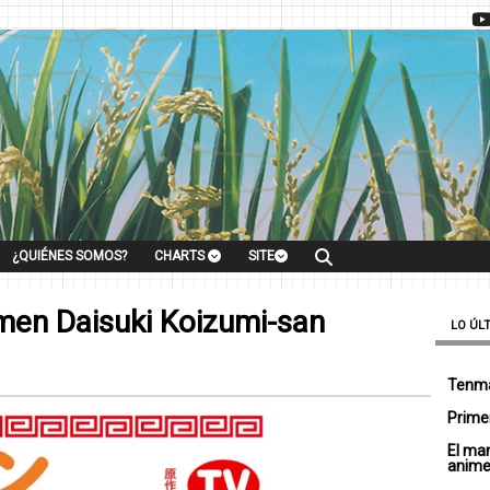
¿QUIÉNES SOMOS?
CHARTS
SITE
men Daisuki Koizumi-san
LO ÚL
Tenma
Primer
El ma
anim