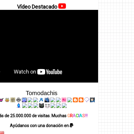
Vídeo Destacado
Tomodachis
s de 25.000.000 de visitas. Muchas
G
R
A
C
I
A
S
!!!
Ayúdanos con una donación en