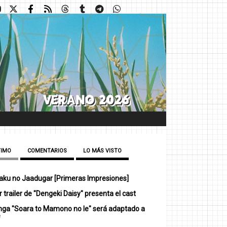
TIMO
COMENTARIOS
LO MÁS VISTO
ku no Jaadugar [Primeras Impresiones]
 trailer de "Dengeki Daisy" presenta el cast
nga "Soara to Mamono no Ie" será adaptado a
e