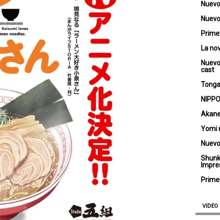
Nuevo
Nuevo 
Primer
La no
Nuevo
cast
Tongar
NIPPO
Akane
Yomi 
Nuevo
Shunk
Impre
Primer
VIDEO