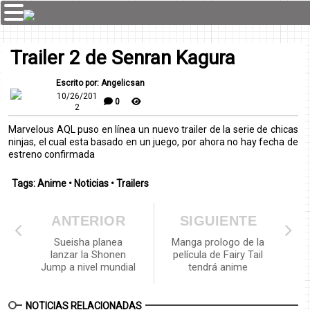
Trailer 2 de Senran Kagura
Escrito por: Angelicsan
10/26/201
0
2
Marvelous AQL puso en línea un nuevo trailer de la serie de chicas
ninjas, el cual esta basado en un juego, por ahora no hay fecha de
estreno confirmada
Tags:
Anime
•
Noticias
•
Trailers
ANTERIOR
SIGUIENTE
Sueisha planea
Manga prologo de la
lanzar la Shonen
película de Fairy Tail
Jump a nivel mundial
tendrá anime
NOTICIAS RELACIONADAS