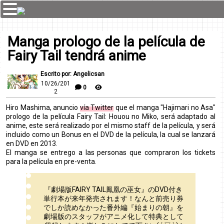
Manga prologo de la película de
Fairy Tail tendrá anime
Escrito por: Angelicsan
10/26/201
0
2
Hiro Mashima, anuncio
vía Twitter
que el manga "Hajimari no Asa"
prologo de la película Fairy Tail: Houou no Miko, será adaptado al
anime, este será realizado por el mismo staff de la película, y será
incluido como un Bonus en el DVD de la película, la cual se lanzará
en DVD en 2013.
El manga se entrego a las personas que compraron los tickets
para la película en pre-venta.
『劇場版FAIRY TAIL鳳凰の巫女』のDVD付き
単行本が来年発売されます！なんと前売り券
でしか読めなかった番外編『始まりの朝』を
劇場版のスタッフがアニメ化して特典として