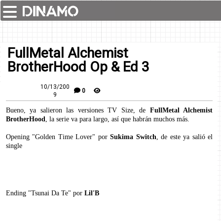
FullMetal Alchemist
BrotherHood Op & Ed 3
10/13/200
0
9
Bueno, ya salieron las versiones TV Size, de
FullMetal Alchemist
BrotherHood
, la serie va para largo, así que habrán muchos más.
Opening "Golden Time Lover" por
Sukima Switch
, de este ya salió el
single
Ending "Tsunai Da Te" por
Lil'B