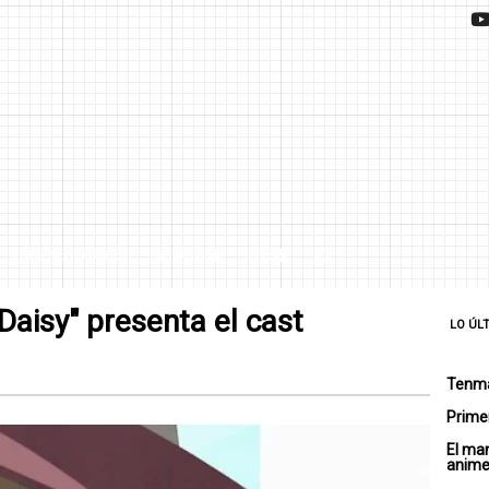
¿QUIÉNES SOMOS?
CHARTS
SITE
 Daisy" presenta el cast
LO ÚL
Tenma
Primer
El ma
anim