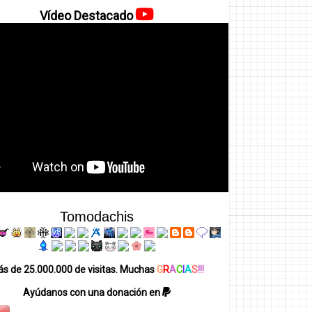
Vídeo Destacado
Tomodachis
s de 25.000.000 de visitas. Muchas
G
R
A
C
I
A
S
!!!
Ayúdanos con una donación en