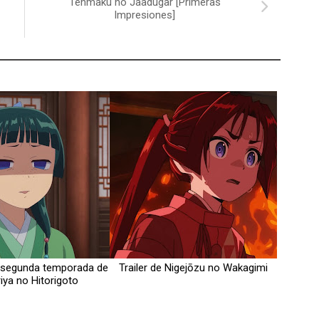
Tenmaku no Jaadugar [Primeras
Impresiones]
la segunda temporada de
Trailer de Nigejōzu no Wakagimi
iya no Hitorigoto