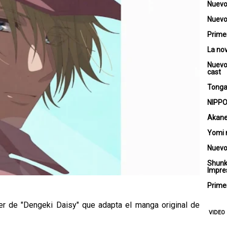
Nuevo
Nuevo 
Primer
La no
Nuevo
cast
Tongar
NIPPO
Akane
Yomi 
Nuevo
Shunk
Impre
Primer
ler de "Dengeki Daisy" que adapta el manga original de
VIDEO