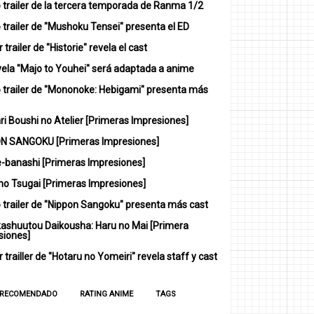
 trailer de la tercera temporada de Ranma 1/2
trailer de "Mushoku Tensei" presenta el ED
 trailer de "Historie" revela el cast
vela "Majo to Youhei" será adaptada a anime
 trailer de "Mononoke: Hebigami" presenta más
i Boushi no Atelier [Primeras Impresiones]
N SANGOKU [Primeras Impresiones]
-banashi [Primeras Impresiones]
no Tsugai [Primeras Impresiones]
 trailer de "Nippon Sangoku" presenta más cast
ashuutou Daikousha: Haru no Mai [Primera
siones]
 trailler de "Hotaru no Yomeiri" revela staff y cast
 RECOMENDADO
RATING ANIME
TAGS