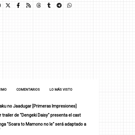
TIMO
COMENTARIOS
LO MÁS VISTO
ku no Jaadugar [Primeras Impresiones]
 trailer de "Dengeki Daisy" presenta el cast
nga "Soara to Mamono no Ie" será adaptado a
e