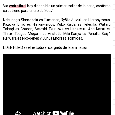
Vía
web oficial
hay disponible un primer trailer de la serie, confirma
su estreno para enero de 2027.
Nobunaga Shimazaki es Eumenes, Ryōta Suzuki es Hieronymous,
Kazuya Ichijō es Hieronymous, Yūko Kaida es Telesilla, Wataru
Takagi es Charon, Satoshi Tsuruoka es Hecateus, Anri Katsu es
Thrax, Tsuguo Mogami es Aristotle, Miki Kariya es Perialla, Seiyū
Fujiwara es Nicogenes y Junya Enoki es Tolmides.
LIDEN FILMS es el estudio encargado de la animación.