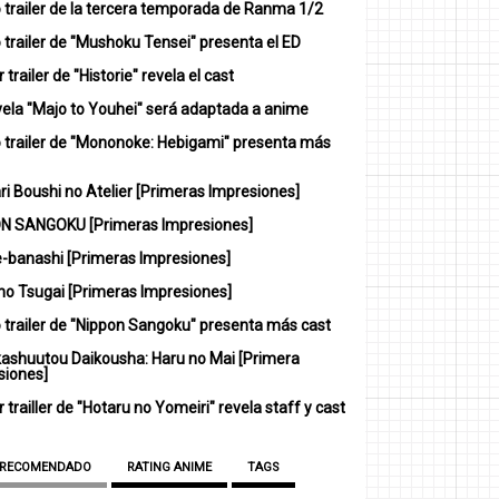
 trailer de la tercera temporada de Ranma 1/2
trailer de "Mushoku Tensei" presenta el ED
 trailer de "Historie" revela el cast
vela "Majo to Youhei" será adaptada a anime
 trailer de "Mononoke: Hebigami" presenta más
i Boushi no Atelier [Primeras Impresiones]
N SANGOKU [Primeras Impresiones]
-banashi [Primeras Impresiones]
no Tsugai [Primeras Impresiones]
 trailer de "Nippon Sangoku" presenta más cast
ashuutou Daikousha: Haru no Mai [Primera
siones]
 trailler de "Hotaru no Yomeiri" revela staff y cast
 RECOMENDADO
RATING ANIME
TAGS