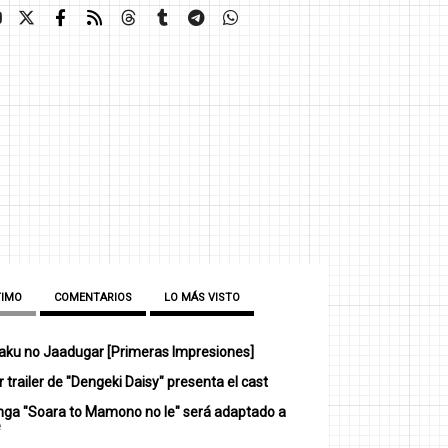
TIMO
COMENTARIOS
LO MÁS VISTO
ku no Jaadugar [Primeras Impresiones]
 trailer de "Dengeki Daisy" presenta el cast
nga "Soara to Mamono no Ie" será adaptado a
e