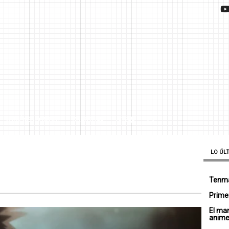
¿QUIÉNES SOMOS?
CHARTS
SITE
LO ÚL
Tenma
Primer
El ma
anim