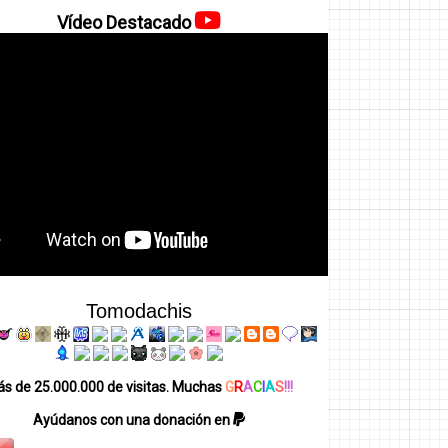
Vídeo Destacado
Tomodachis
s de 25.000.000 de visitas. Muchas
G
R
A
C
I
A
S
!!!
Ayúdanos con una donación en