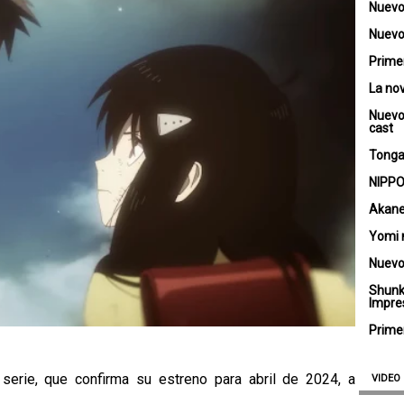
Nuevo
Nuevo 
Primer
La no
Nuevo
cast
Tongar
NIPPO
Akane
Yomi 
Nuevo
Shunk
Impre
Primer
serie, que confirma su estreno para abril de 2024, a
VIDEO