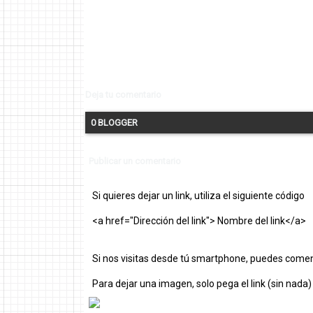
Deja tu comentario
0 BLOGGER
Publicar un comentario
Si quieres dejar un link, utiliza el siguiente código
<a href="Dirección del link"> Nombre del link</a>
Si nos visitas desde tú smartphone, puedes comen
Para dejar una imagen, solo pega el link (sin nada)