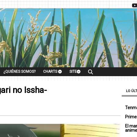
¿QUIÉNES SOMOS?
CHARTS
SITE
ari no Issha-
LO ÚL
Tenma
Primer
El ma
anim