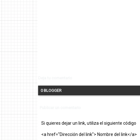
Deja tu comentario
0 BLOGGER
Publicar un comentario
Si quieres dejar un link, utiliza el siguiente código
<a href="Dirección del link"> Nombre del link</a>