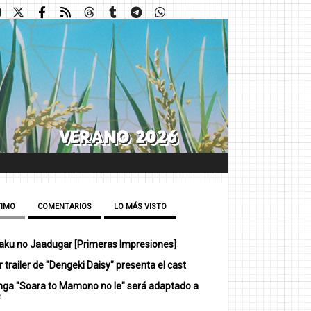
TIMO
COMENTARIOS
LO MÁS VISTO
ku no Jaadugar [Primeras Impresiones]
 trailer de "Dengeki Daisy" presenta el cast
nga "Soara to Mamono no Ie" será adaptado a
e