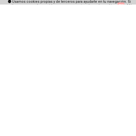
Usamos cookies propias y de terceros para ayudarte en tu navegación. Si
continuas navegando consideramos que aceptas el uso de cookies.
OK
Más
información
dalek
18/12/21, 5:57 p.m.
Esperemos que sea mejor que el manga
Responder
kakashi
19/12/21, 3:33 p.m.
El arco fue bueno el final abrupto, no confundáis
Responder
Agregar un comentario