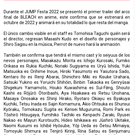
Durante el JUMP Festa 2022 se presentó el primer trailer del arco
final de BLEACH en anime, este confirma que se estrenará en
octubre de 2022 y animará en su totalidad lo que resta del manga.
El único cambio visible en el staff es Tomohisa Taguchi quién será
el director, regresan Masashi Kudo en el diseño de personajes y
Shiro Sagisu en la música, Pierrot de nuevo hará la animación.
También se confirma que tendrá el mismo cast y lo seiyuus de los
nevos personajes; Masakazu Morita es Ichigo Kurosaki, Fumiko
Orikasa es Rukia Kuchiki, Noriaki Sugiyama es Uryū Ishida, Yuki
Matsuoka es Orihime Inoue, Hiroki Yasumoto es Yasutora Sado,
Kentaro Ito es Renji Abarai, Shinichiro Miki es Kisuke Urahara,
Satsuki Yukino es Yoruichi Shihōin, Binbin Takaoka es Genryūsai
Shigekuni Yamamoto, Houko Kuwashima es Suì-Fēng, Shouto
Kashii es Rōjūrō Ōtoribashi, Aya Hisakawa es Retsu Unohana,
Masaya Onosaka es Shinji Hirako, Ryotaro Okiayu es Byakuya
Kuchiki, Tetsu Inada es Sajin Komamura, Akio Ohtsuka es Shunsui
Kyōraku, Tomokazu Sugita es Kensei Muguruma, Romi Park es
Tōshirō Hitsugaya, Fumihiko Tachiki es Kenpachi Zaraki, Ryusei
Nakao es Mayuri Kurotsuchi, Hideo Ishikawa es Jūshirō Ukitake,
Naomi Kusumi es Ichibē Hyōsube, Yōji Ueda es Ōetsu Mimaiya,
Tomoyuki Shimura es Tenjirō Kirinji, Rina Satou es Senjumaru