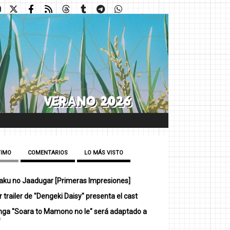
TIMO
COMENTARIOS
LO MÁS VISTO
ku no Jaadugar [Primeras Impresiones]
 trailer de "Dengeki Daisy" presenta el cast
nga "Soara to Mamono no Ie" será adaptado a
e