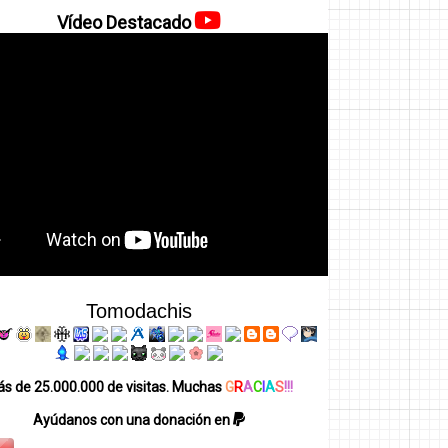
Vídeo Destacado
Tomodachis
s de 25.000.000 de visitas. Muchas
G
R
A
C
I
A
S
!!!
Ayúdanos con una donación en