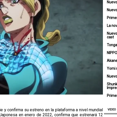
Nuevo
Nuevo 
Primer
La no
Nuevo
cast
Tongar
NIPPO
Akane
Yomi 
Nuevo
Shunk
Impre
Primer
rie y confirma su estreno en la plataforma a nivel mundial
VIDEO
V Japonesa en enero de 2022, confirma que estrenará 12