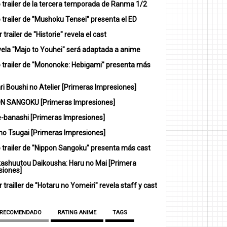
 trailer de la tercera temporada de Ranma 1/2
trailer de "Mushoku Tensei" presenta el ED
 trailer de "Historie" revela el cast
vela "Majo to Youhei" será adaptada a anime
 trailer de "Mononoke: Hebigami" presenta más
i Boushi no Atelier [Primeras Impresiones]
N SANGOKU [Primeras Impresiones]
-banashi [Primeras Impresiones]
no Tsugai [Primeras Impresiones]
 trailer de "Nippon Sangoku" presenta más cast
ashuutou Daikousha: Haru no Mai [Primera
siones]
 trailler de "Hotaru no Yomeiri" revela staff y cast
 RECOMENDADO
RATING ANIME
TAGS