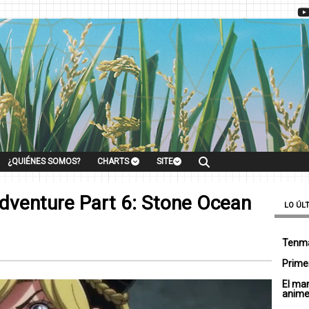
¿QUIÉNES SOMOS?
CHARTS
SITE
 Adventure Part 6: Stone Ocean
LO ÚL
Tenma
Primer
El ma
anim