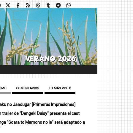
TIMO
COMENTARIOS
LO MÁS VISTO
ku no Jaadugar [Primeras Impresiones]
 trailer de "Dengeki Daisy" presenta el cast
nga "Soara to Mamono no Ie" será adaptado a
e