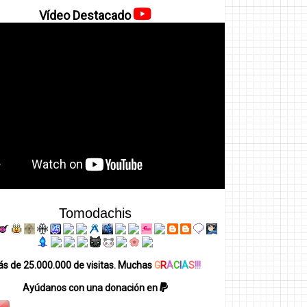
Vídeo Destacado
Tomodachis
s de 25.000.000 de visitas. Muchas
G
R
A
C
I
A
S
!!!
Ayúdanos con una donación en