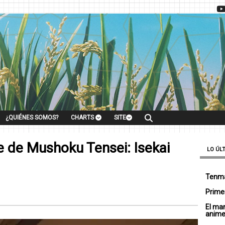
¿QUIÉNES SOMOS?
CHARTS
SITE
te de Mushoku Tensei: Isekai
LO ÚL
Tenma
Primer
El ma
anim