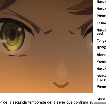
Nuevo
Nuevo 
Primer
La no
Nuevo
cast
Tongar
NIPPO
Akane
Yomi 
Nuevo
Shunk
Impre
Primer
VIDEO
ler de la segunda temporada de la serie que confirma su