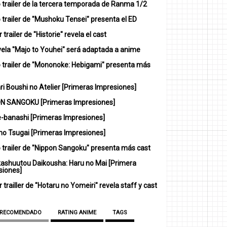
 trailer de la tercera temporada de Ranma 1/2
trailer de "Mushoku Tensei" presenta el ED
 trailer de "Historie" revela el cast
vela "Majo to Youhei" será adaptada a anime
 trailer de "Mononoke: Hebigami" presenta más
i Boushi no Atelier [Primeras Impresiones]
N SANGOKU [Primeras Impresiones]
-banashi [Primeras Impresiones]
no Tsugai [Primeras Impresiones]
 trailer de "Nippon Sangoku" presenta más cast
ashuutou Daikousha: Haru no Mai [Primera
siones]
 trailler de "Hotaru no Yomeiri" revela staff y cast
 RECOMENDADO
RATING ANIME
TAGS