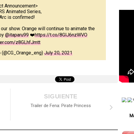
ct Announcement>
S Animated Series,
rc is confirmed!
ur show. Orange will continue to animate the
 by
@itaparu99
❤️
https://t.co/8GlJ6nzWVO
tter.com/z8GLhfJmtt
io (@CG_Orange_eng)
July 20, 2021
SIGUIENTE
Trailer de Fena: Pirate Princess
Má