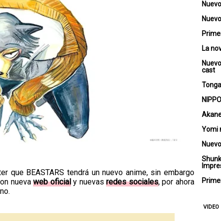
Nuevo
Nuevo 
Primer
La no
Nuevo
cast
Tongar
NIPPO
Akane
Yomi 
Nuevo
Shunk
Impre
tter que BEASTARS tendrá un nuevo anime, sin embargo
Primer
 con nueva
web oficial
y nuevas
redes sociales
, por ahora
no.
VIDEO