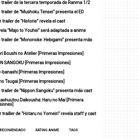
 trailer de la tercera temporada de Ranma 1/2
trailer de "Mushoku Tensei" presenta el ED
 trailer de "Historie" revela el cast
vela "Majo to Youhei" será adaptada a anime
 trailer de "Mononoke: Hebigami" presenta más
i Boushi no Atelier [Primeras Impresiones]
N SANGOKU [Primeras Impresiones]
-banashi [Primeras Impresiones]
no Tsugai [Primeras Impresiones]
 trailer de "Nippon Sangoku" presenta más cast
ashuutou Daikousha: Haru no Mai [Primera
siones]
 trailler de "Hotaru no Yomeiri" revela staff y cast
 RECOMENDADO
RATING ANIME
TAGS