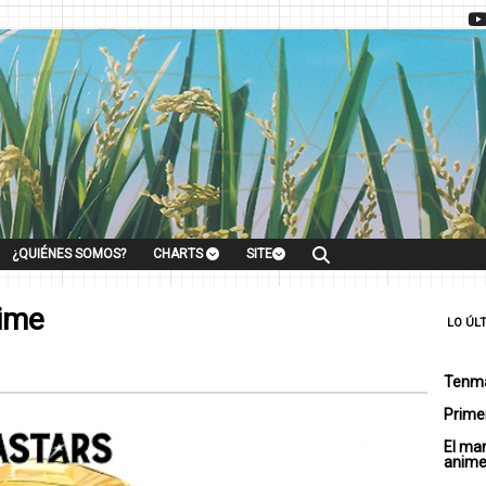
¿QUIÉNES SOMOS?
CHARTS
SITE
ime
LO ÚL
Tenma
Primer
El ma
anim