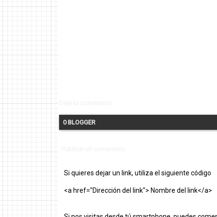
Deja tu comentario
0 BLOGGER
Publicar un comentario
Si quieres dejar un link, utiliza el siguiente código
<a href="Dirección del link"> Nombre del link</a>
Si nos visitas desde tú smartphone, puedes comen