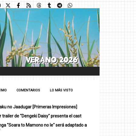
TIMO
COMENTARIOS
LO MÁS VISTO
ku no Jaadugar [Primeras Impresiones]
 trailer de "Dengeki Daisy" presenta el cast
nga "Soara to Mamono no Ie" será adaptado a
e