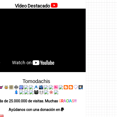
Vídeo Destacado
Tomodachis
s de 25.000.000 de visitas. Muchas
G
R
A
C
I
A
S
!!!
Ayúdanos con una donación en