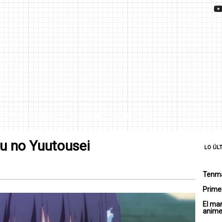
¿QUIÉNES SOMOS?
CHARTS
SITE
u no Yuutousei
LO ÚL
Tenma
Primer
El ma
anim