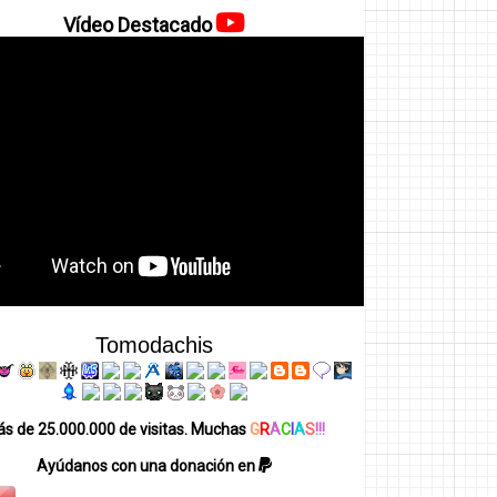
Vídeo Destacado
Tomodachis
s de 25.000.000 de visitas. Muchas
G
R
A
C
I
A
S
!!!
Ayúdanos con una donación en