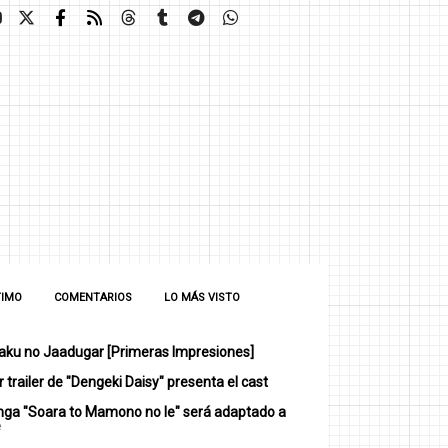
TIMO
COMENTARIOS
LO MÁS VISTO
ku no Jaadugar [Primeras Impresiones]
 trailer de "Dengeki Daisy" presenta el cast
nga "Soara to Mamono no Ie" será adaptado a
e