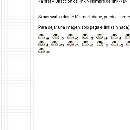
<a href="Dirección del link"> Nombre del link</a>
Si nos visitas desde tú smartphone, puedes comen
Para dejar una imagen, solo pega el link (sin nada)