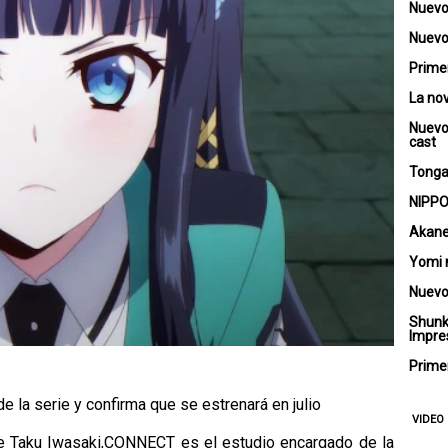
Nuevo
Nuevo 
Primer
La no
Nuevo
cast
Tongar
NIPPO
Akane
Yomi 
Nuevo
Shunk
Impre
Primer
de la serie y confirma que se estrenará en julio
VIDEO
 de Taku Iwasaki,CONNECT es el estudio encargado de la