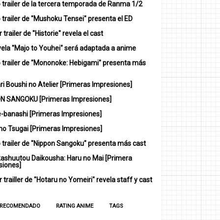
 trailer de la tercera temporada de Ranma 1/2
trailer de "Mushoku Tensei" presenta el ED
 trailer de "Historie" revela el cast
vela "Majo to Youhei" será adaptada a anime
 trailer de "Mononoke: Hebigami" presenta más
i Boushi no Atelier [Primeras Impresiones]
N SANGOKU [Primeras Impresiones]
-banashi [Primeras Impresiones]
no Tsugai [Primeras Impresiones]
 trailer de "Nippon Sangoku" presenta más cast
ashuutou Daikousha: Haru no Mai [Primera
siones]
 trailler de "Hotaru no Yomeiri" revela staff y cast
 RECOMENDADO
RATING ANIME
TAGS