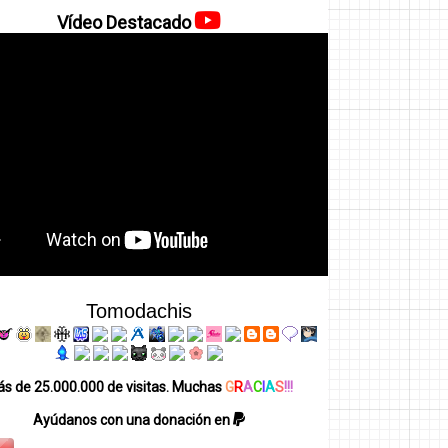
Vídeo Destacado
Tomodachis
s de 25.000.000 de visitas. Muchas
G
R
A
C
I
A
S
!!!
Ayúdanos con una donación en