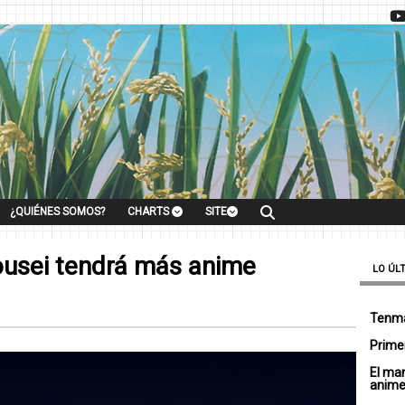
¿QUIÉNES SOMOS?
CHARTS
SITE
usei tendrá más anime
LO ÚL
Tenma
Primer
El ma
anim