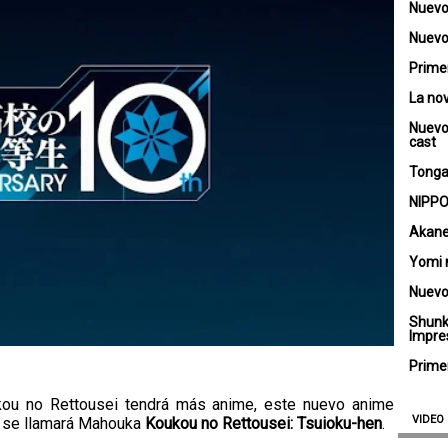
Nuevo
Nuevo 
Primer
La no
Nuevo
cast
Tongar
NIPPO
Akane
Yomi 
Nuevo
Shunk
Impre
Primer
kou no Rettousei tendrá más anime, este nuevo anime
VIDEO
 y se llamará Mahouka
Koukou no Rettousei: Tsuioku-hen
.