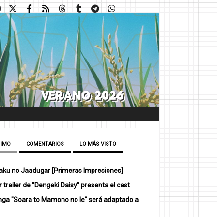
TIMO
COMENTARIOS
LO MÁS VISTO
ku no Jaadugar [Primeras Impresiones]
 trailer de "Dengeki Daisy" presenta el cast
nga "Soara to Mamono no Ie" será adaptado a
e