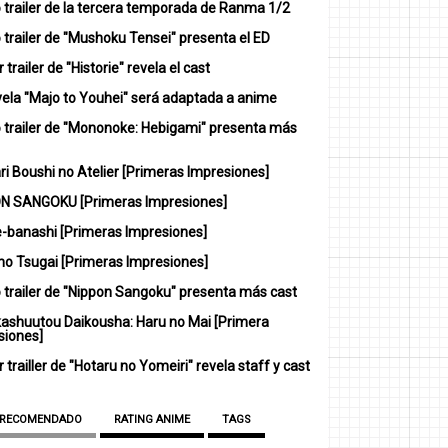
 trailer de la tercera temporada de Ranma 1/2
trailer de "Mushoku Tensei" presenta el ED
 trailer de "Historie" revela el cast
vela "Majo to Youhei" será adaptada a anime
 trailer de "Mononoke: Hebigami" presenta más
i Boushi no Atelier [Primeras Impresiones]
N SANGOKU [Primeras Impresiones]
-banashi [Primeras Impresiones]
no Tsugai [Primeras Impresiones]
 trailer de "Nippon Sangoku" presenta más cast
ashuutou Daikousha: Haru no Mai [Primera
siones]
 trailler de "Hotaru no Yomeiri" revela staff y cast
 RECOMENDADO
RATING ANIME
TAGS