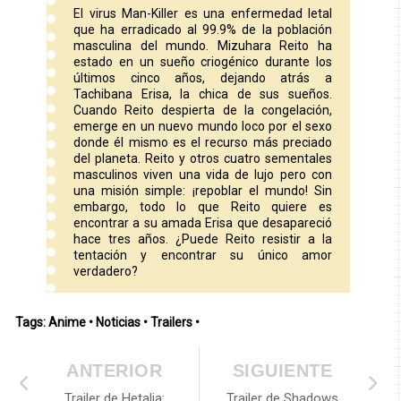
El virus Man-Killer es una enfermedad letal
que ha erradicado al 99.9% de la población
masculina del mundo. Mizuhara Reito ha
estado en un sueño criogénico durante los
últimos cinco años, dejando atrás a
Tachibana Erisa, la chica de sus sueños.
Cuando Reito despierta de la congelación,
emerge en un nuevo mundo loco por el sexo
donde él mismo es el recurso más preciado
del planeta. Reito y otros cuatro sementales
masculinos viven una vida de lujo pero con
una misión simple: ¡repoblar el mundo! Sin
embargo, todo lo que Reito quiere es
encontrar a su amada Erisa que desapareció
hace tres años. ¿Puede Reito resistir a la
tentación y encontrar su único amor
verdadero?
Tags:
Anime
•
Noticias
•
Trailers
•
ANTERIOR
SIGUIENTE
Trailer de Hetalia:
Trailer de Shadows