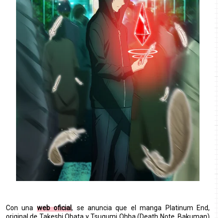
Con una
web oficial
, se anuncia que el manga Platinum End,
original de Takeshi Obata y Tsugumi Ohba (Death Note, Bakuman)