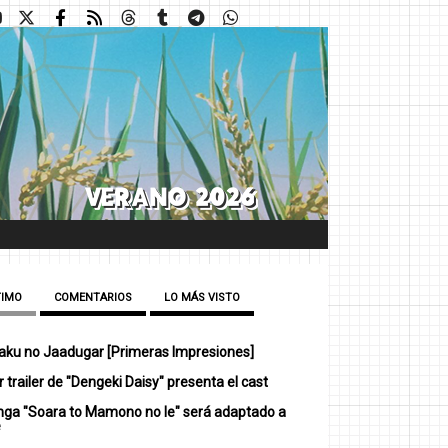
TIMO
COMENTARIOS
LO MÁS VISTO
ku no Jaadugar [Primeras Impresiones]
 trailer de "Dengeki Daisy" presenta el cast
nga "Soara to Mamono no Ie" será adaptado a
e