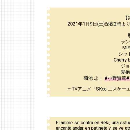
【
2021年1月9日(土)深夜2時よ
ラ
MI
シャ
Cherry
ジ
愛
菊池 忠：
#小野賢章
#
— TVアニメ「SK∞ エスケーエイト
El anime se centra en Reki, una estu
encanta andar en patineta y se ve at