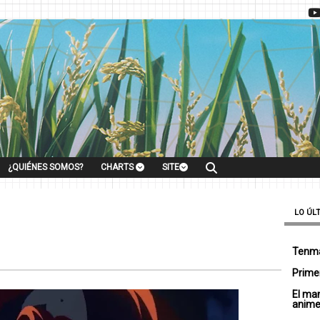
¿QUIÉNES SOMOS?
CHARTS
SITE
LO ÚL
Tenma
Primer
El ma
anim