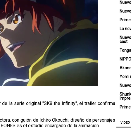
Nuevo
Nuevo 
Primer
La no
Nuevo
cast
Tongar
NIPPO
Akane
Yomi 
Nuevo
Shunk
Impre
de la serie original "SK8 the Infinity", el trailer confirma
Primer
ectora, con guión de Ichiro Okouchi, diseño de personajes
VIDEO
, BONES es el estudio encargado de la animación.