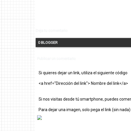
Deja tu comentario
0 BLOGGER
Publicar un comentario
Si quieres dejar un link, utiliza el siguiente código
<a href="Dirección del link"> Nombre del link</a>
Si nos visitas desde tú smartphone, puedes comen
Para dejar una imagen, solo pega el link (sin nada)