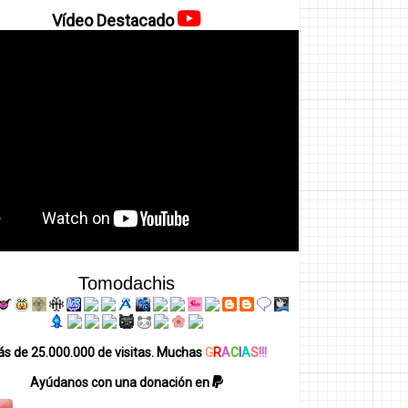
Vídeo Destacado
Tomodachis
s de 25.000.000 de visitas. Muchas
G
R
A
C
I
A
S
!!!
Ayúdanos con una donación en