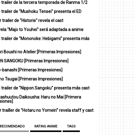
 trailer de la tercera temporada de Ranma 1/2
trailer de "Mushoku Tensei" presenta el ED
 trailer de "Historie" revela el cast
vela "Majo to Youhei" será adaptada a anime
 trailer de "Mononoke: Hebigami" presenta más
i Boushi no Atelier [Primeras Impresiones]
N SANGOKU [Primeras Impresiones]
-banashi [Primeras Impresiones]
no Tsugai [Primeras Impresiones]
 trailer de "Nippon Sangoku" presenta más cast
ashuutou Daikousha: Haru no Mai [Primera
siones]
 trailler de "Hotaru no Yomeiri" revela staff y cast
 RECOMENDADO
RATING ANIME
TAGS