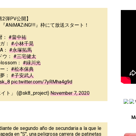
第2弾PV公開】
り『ANiMAZiNG!!!』枠にて放送スタート！
暦：
#畠中祐
ンガ：
#小林千晃
YA：
#永塚拓馬
ドウ：
#三宅健太
 blossom：
#緑川光
ョー：
#松本保典
抱夢：
#子安武人
sk_8
pic.twitter.com/7yRMha4g9d
」 (@sk8_project)
November 7, 2020
Má
diante de segundo año de secundaria a la que le
rapada en "S", una peligrosa carrera de patinetas