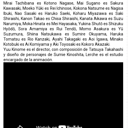
Mirai Tachibana es Kotono Nagase, Mai Sugano es Sakura
Kawasaki, Moeko Yūki es Rei Ichinose, Kokona Natsume es Nagisa
Ibuki, Nao Sasaki es Haruko Saeki, Koharu Miyazawa es Saki
Shiraishi, Kanon Takao es Chisa Shiraishi, Kanata Aikawa es Suzu
Narumiya, Moka Hinata es Mei Hayasaka, Yukina Shutō es Shizuku
Hyōdō, Sora Amamiya es Rui Tendō, Momo Asakura es Yū
Suzumura, Shiina Natsukawa es Sumire Okuyama, Haruka
Tomatsu es Rio Kanzaki, Ayahi Takagaki es Aoi Igawa, Minako
Kotobuki es Ai Komiyama y Aki Toyosaki es Kokoro Akazaki.
Yuu Kinome es el director, con composición de Tatsuya Takahashi
y diseño de personajes de Sumie Kinoshita, Lerche es el estudio
encargado de la animación.