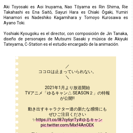
Aki Toyosaki es Aoi Inuyama, Nao Tōyama es Rin Shima, Rie
Takahashi es Ena Saitō, Sayuri Hara es Chiaki Ōgaki, Yumiri
Hanamori es Nadeshiko Kagamihara y Tomoyo Kurosawa es
Ayano Toki.
Yoshiaki Kyougoku es el director, con composición de Jin Tanaka,
diseño de personajes de Mutsumi Sasaki y música de Akiyuki
Tateyama, C-Station es el estudio encargado de la animación.
／
ココロは止まっていられない。
＼
2021年1月より放送開始
TVアニメ「ゆるキャン△ SEASON２」の特報
が公開‼
動き出すキャラクター達の新たな感情にも
ぜひご注目ください
✨
https://t.co/l87cy6yrTy
#ゆるキャン
pic.twitter.com/Mixf4AnOEK