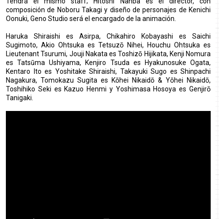
Tendrá el mismo staff; Hitoshi Nanba es el director, con
composición de Noboru Takagi y diseño de personajes de Kenichi
Oonuki, Geno Studio será el encargado de la animación.
Haruka Shiraishi es Asirpa, Chikahiro Kobayashi es Saichi
Sugimoto, Akio Ohtsuka es Tetsuzō Nihei, Houchu Ohtsuka es
Lieutenant Tsurumi, Jouji Nakata es Toshizō Hijikata, Kenji Nomura
es Tatsūma Ushiyama, Kenjiro Tsuda es Hyakunosuke Ogata,
Kentaro Ito es Yoshitake Shiraishi, Takayuki Sugo es Shinpachi
Nagakura, Tomokazu Sugita es Kōhei Nikaidō & Yōhei Nikaidō,
Toshihiko Seki es Kazuo Henmi y Yoshimasa Hosoya es Genjirō
Tanigaki.