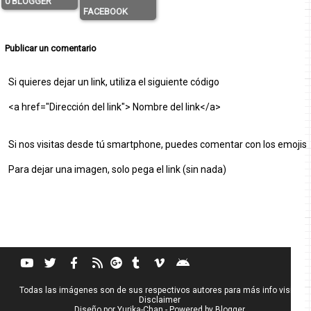
0 BLOGGER
FACEBOOK
Publicar un comentario
Si quieres dejar un link, utiliza el siguiente código
<a href="Dirección del link"> Nombre del link</a>
Si nos visitas desde tú smartphone, puedes comentar con los emojis
Para dejar una imagen, solo pega el link (sin nada)
Todas las imágenes son de sus respectivos autores para más info visita
Disclaimer
Diseño por
Yurika-Chan
- Powered by
Blogger