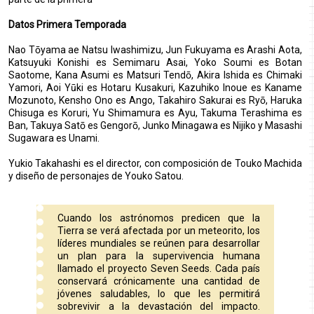
Datos Primera Temporada
Nao Tōyama ae Natsu Iwashimizu, Jun Fukuyama es Arashi Aota,
Katsuyuki Konishi es Semimaru Asai, Yoko Soumi es Botan
Saotome, Kana Asumi es Matsuri Tendō, Akira Ishida es Chimaki
Yamori, Aoi Yūki es Hotaru Kusakuri, Kazuhiko Inoue es Kaname
Mozunoto, Kensho Ono es Ango, Takahiro Sakurai es Ryō, Haruka
Chisuga es Koruri, Yu Shimamura es Ayu, Takuma Terashima es
Ban, Takuya Satō es Gengorō, Junko Minagawa es Nijiko y Masashi
Sugawara es Unami.
Yukio Takahashi es el director, con composición de Touko Machida
y diseño de personajes de Youko Satou.
Cuando los astrónomos predicen que la
Tierra se verá afectada por un meteorito, los
líderes mundiales se reúnen para desarrollar
un plan para la supervivencia humana
llamado el proyecto Seven Seeds. Cada país
conservará crónicamente una cantidad de
jóvenes saludables, lo que les permitirá
sobrevivir a la devastación del impacto.