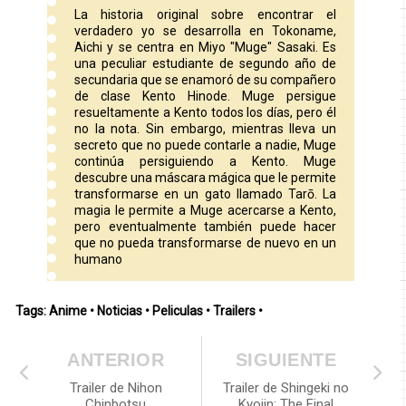
La historia original sobre encontrar el
verdadero yo se desarrolla en Tokoname,
Aichi y se centra en Miyo "Muge" Sasaki. Es
una peculiar estudiante de segundo año de
secundaria que se enamoró de su compañero
de clase Kento Hinode. Muge persigue
resueltamente a Kento todos los días, pero él
no la nota. Sin embargo, mientras lleva un
secreto que no puede contarle a nadie, Muge
continúa persiguiendo a Kento. Muge
descubre una máscara mágica que le permite
transformarse en un gato llamado Tarō. La
magia le permite a Muge acercarse a Kento,
pero eventualmente también puede hacer
que no pueda transformarse de nuevo en un
humano
Tags:
Anime
•
Noticias
•
Peliculas
•
Trailers
•
ANTERIOR
SIGUIENTE
Trailer de Nihon
Trailer de Shingeki no
Chinbotsu
Kyojin: The Final