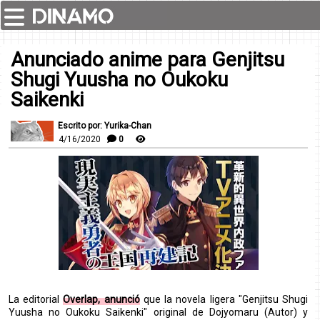
Anunciado anime para Genjitsu
Shugi Yuusha no Oukoku
Saikenki
Escrito por: Yurika-Chan
4/16/2020
0
La editorial
Overlap, anunció
que la novela ligera "Genjitsu Shugi
Yuusha no Oukoku Saikenki" original de Dojyomaru (Autor) y