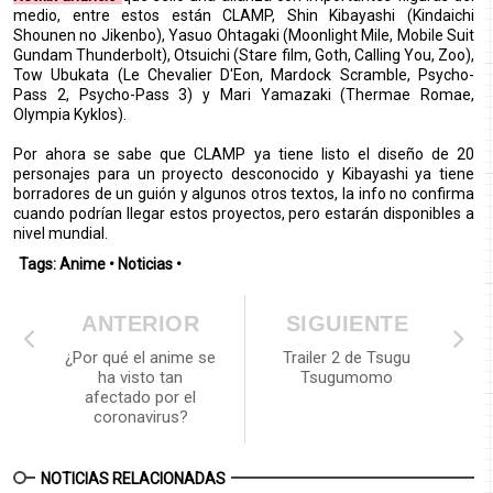
medio, entre estos están CLAMP, Shin Kibayashi (Kindaichi
Shounen no Jikenbo), Yasuo Ohtagaki (Moonlight Mile, Mobile Suit
Gundam Thunderbolt), Otsuichi (Stare film, Goth, Calling You, Zoo),
Tow Ubukata (Le Chevalier D'Eon, Mardock Scramble, Psycho-
Pass 2, Psycho-Pass 3) y Mari Yamazaki (Thermae Romae,
Olympia Kyklos).
Por ahora se sabe que CLAMP ya tiene listo el diseño de 20
personajes para un proyecto desconocido y Kibayashi ya tiene
borradores de un guión y algunos otros textos, la info no confirma
cuando podrían llegar estos proyectos, pero estarán disponibles a
nivel mundial.
Tags:
Anime
•
Noticias
•
ANTERIOR
SIGUIENTE
¿Por qué el anime se
Trailer 2 de Tsugu
ha visto tan
Tsugumomo
afectado por el
coronavirus?
NOTICIAS RELACIONADAS