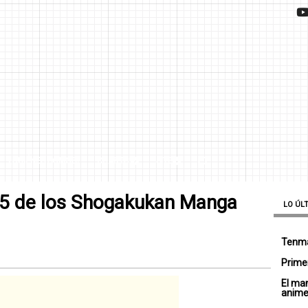
¿QUIÉNES SOMOS?
CHARTS
SITE
65 de los Shogakukan Manga
LO ÚL
Tenma
Primer
El ma
anim