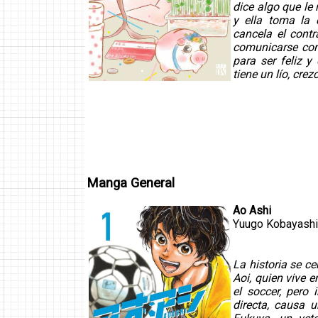
dice algo que le
y ella toma la 
cancela el cont
comunicarse con 
para ser feliz y
tiene un lío, cre
Manga General
Ao Ashi
Yuugo Kobayashi
La historia se ce
Aoi, quien vive e
el soccer, pero
directa, causa 