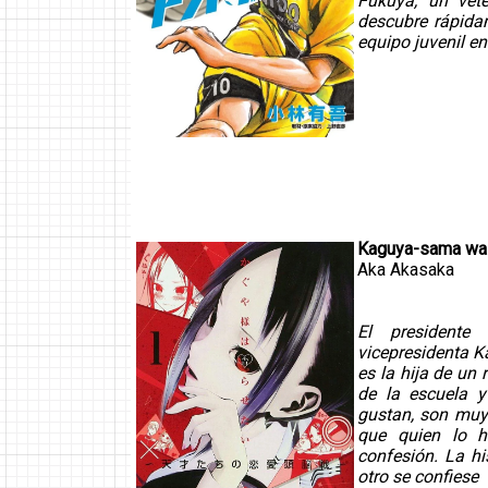
Fukuya, un vete
descubre rápidame
equipo juvenil en
Kaguya-sama wa K
Aka Akasaka
El presidente 
vicepresidenta K
es la hija de un
de la escuela y
gustan, son muy
que quien lo h
confesión. La hi
otro se confiese