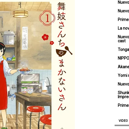
Nuevo
Nuevo 
Primer
La no
Nuevo
cast
Tongar
NIPPO
Akane
Yomi 
Nuevo
Shunk
Impre
Primer
VIDEO