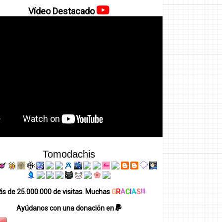
Vídeo Destacado
Tomodachis
s de 25.000.000 de visitas. Muchas
G
R
A
C
I
A
S
!!!
Ayúdanos con una donación en