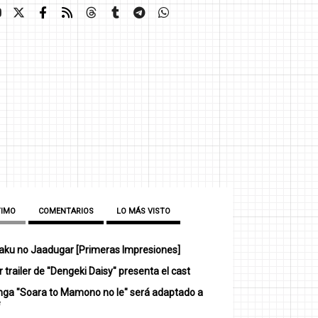
TIMO
COMENTARIOS
LO MÁS VISTO
ku no Jaadugar [Primeras Impresiones]
 trailer de "Dengeki Daisy" presenta el cast
nga "Soara to Mamono no Ie" será adaptado a
e