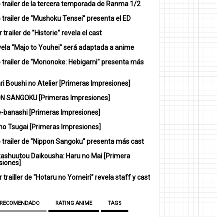
 trailer de la tercera temporada de Ranma 1/2
trailer de "Mushoku Tensei" presenta el ED
 trailer de "Historie" revela el cast
vela "Majo to Youhei" será adaptada a anime
 trailer de "Mononoke: Hebigami" presenta más
i Boushi no Atelier [Primeras Impresiones]
N SANGOKU [Primeras Impresiones]
-banashi [Primeras Impresiones]
no Tsugai [Primeras Impresiones]
 trailer de "Nippon Sangoku" presenta más cast
ashuutou Daikousha: Haru no Mai [Primera
siones]
 trailler de "Hotaru no Yomeiri" revela staff y cast
 RECOMENDADO
RATING ANIME
TAGS