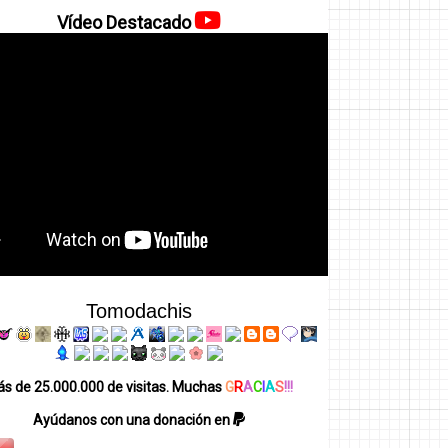
Vídeo Destacado
Tomodachis
s de 25.000.000 de visitas. Muchas
G
R
A
C
I
A
S
!!!
Ayúdanos con una donación en