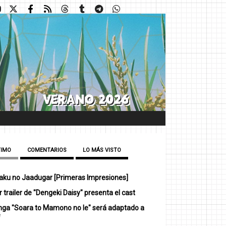
TIMO
COMENTARIOS
LO MÁS VISTO
ku no Jaadugar [Primeras Impresiones]
 trailer de "Dengeki Daisy" presenta el cast
nga "Soara to Mamono no Ie" será adaptado a
e