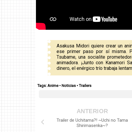
Asakusa Midori quiere crear un an
ese primer paso por sí misma. P
Tsubame, una socialite prometedo
animadora. ¡Junto con Kanamori S
dinero, el enérgico trío trabaja len
Tags:
Anime
•
Noticias
•
Trailers
ANTERIOR
Trailer de Uchitama?! ~Uchi no Tama
Shirimasenka~?