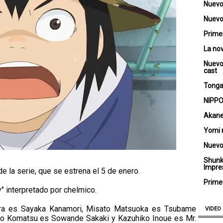
Nuevo
Nuevo 
Primer
La no
Nuevo
cast
Tongar
NIPPO
Akane
Yomi 
Nuevo
Shunk
Impre
de la serie, que se estrena el 5 de enero.
Primer
 interpretado por chelmico.
ura es Sayaka Kanamori, Misato Matsuoka es Tsubame
VIDEO
ko Komatsu es Sowande Sakaki y Kazuhiko Inoue es Mr.