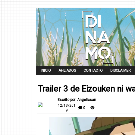
INICIO
AFILIADOS
CONTACTO
DISCLAIMER
Trailer 3 de Eizouken ni w
Escrito por: Angelicsan
12/13/201
0
9