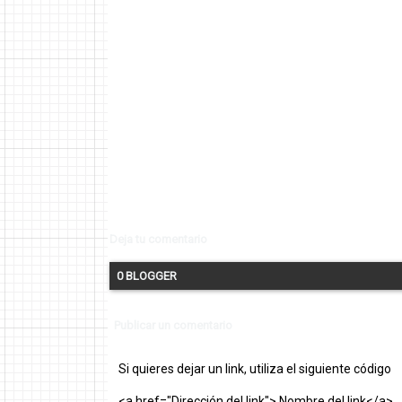
Deja tu comentario
0 BLOGGER
Publicar un comentario
Si quieres dejar un link, utiliza el siguiente código
<a href="Dirección del link"> Nombre del link</a>