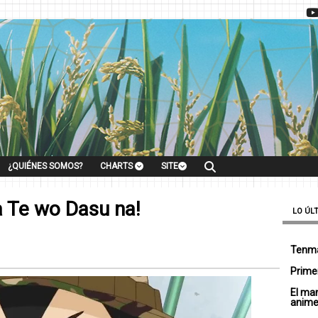
¿QUIÉNES SOMOS?
CHARTS
SITE
a Te wo Dasu na!
LO ÚL
Tenma
Primer
El ma
anim