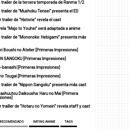
 trailer de la tercera temporada de Ranma 1/2
trailer de "Mushoku Tensei" presenta el ED
 trailer de "Historie" revela el cast
vela "Majo to Youhei" será adaptada a anime
 trailer de "Mononoke: Hebigami" presenta más
i Boushi no Atelier [Primeras Impresiones]
N SANGOKU [Primeras Impresiones]
-banashi [Primeras Impresiones]
no Tsugai [Primeras Impresiones]
 trailer de "Nippon Sangoku" presenta más cast
ashuutou Daikousha: Haru no Mai [Primera
siones]
 trailler de "Hotaru no Yomeiri" revela staff y cast
 RECOMENDADO
RATING ANIME
TAGS