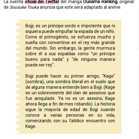
La cuenta
oficial del Twitter
del manga
Ousama Ranking
, original
de
Sousuke Touka
anuncia que este será adaptado al anime.
Bojji, es un príncipe sordo e impotente que ni
siquiera puede empuñar la espada de un niño.
Como el primogénito, se esfuerza mucho y
sueña con convertirse en el rey más grande
del mundo. Sin embargo, la gente murmura
sobre él a sus espaldas como "un príncipe
bueno para nada" y "de ninguna manera
puede ser rey".
Bojji puede hacer su primer amigo, "Kage"
(sombra), una sombra literal en el suelo que
de alguna manera entiende bien a Bojji. (Kage
es un sobreviviente del clan de asesinos que
fue aniquilado. Ya no es un asesino, Kage
ahora llega a fin de mes robando). La historia
sigue la mayoría de edad de Bojji cuando
conoce a varias personas en su vida,
comenzando con su fatídico encuentro con
Kage.