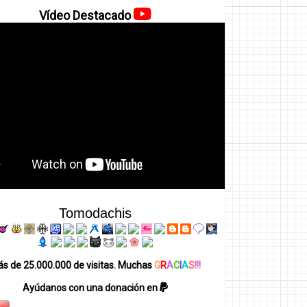
Vídeo Destacado
Tomodachis
s de 25.000.000 de visitas. Muchas
G
R
A
C
I
A
S
!!!
Ayúdanos con una donación en