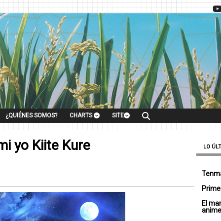
¿QUIÉNES SOMOS?
CHARTS
SITE
i yo Kiite Kure
LO ÚL
Tenma
Primer
El ma
anim