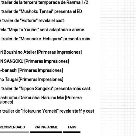
 trailer de la tercera temporada de Ranma 1/2
trailer de "Mushoku Tensei" presenta el ED
 trailer de "Historie" revela el cast
vela "Majo to Youhei" será adaptada a anime
 trailer de "Mononoke: Hebigami" presenta más
i Boushi no Atelier [Primeras Impresiones]
N SANGOKU [Primeras Impresiones]
-banashi [Primeras Impresiones]
no Tsugai [Primeras Impresiones]
 trailer de "Nippon Sangoku" presenta más cast
ashuutou Daikousha: Haru no Mai [Primera
siones]
 trailler de "Hotaru no Yomeiri" revela staff y cast
 RECOMENDADO
RATING ANIME
TAGS