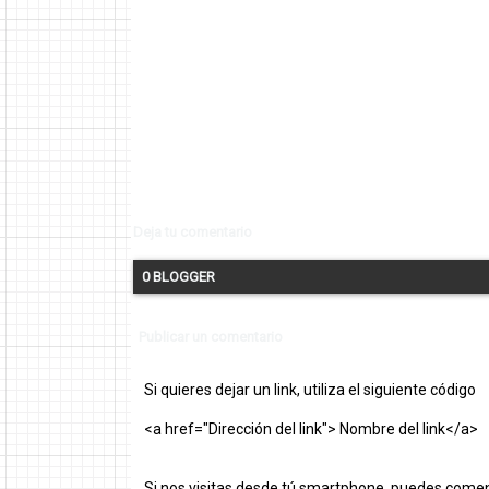
Deja tu comentario
0 BLOGGER
Publicar un comentario
Si quieres dejar un link, utiliza el siguiente código
<a href="Dirección del link"> Nombre del link</a>
Si nos visitas desde tú smartphone, puedes comen