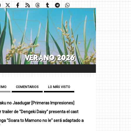
TIMO
COMENTARIOS
LO MÁS VISTO
ku no Jaadugar [Primeras Impresiones]
 trailer de "Dengeki Daisy" presenta el cast
nga "Soara to Mamono no Ie" será adaptado a
e