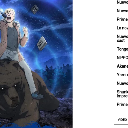
Nuevo
Nuevo 
Primer
La no
Nuevo
cast
Tongar
NIPPO
Akane
Yomi 
Nuevo
Shunk
Impre
Primer
VIDEO