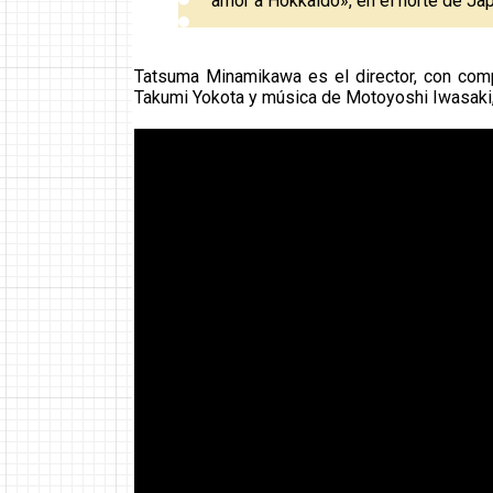
amor a Hokkaido», en el norte de Ja
Tatsuma Minamikawa es el director, con com
Takumi Yokota y música de Motoyoshi Iwasaki, 