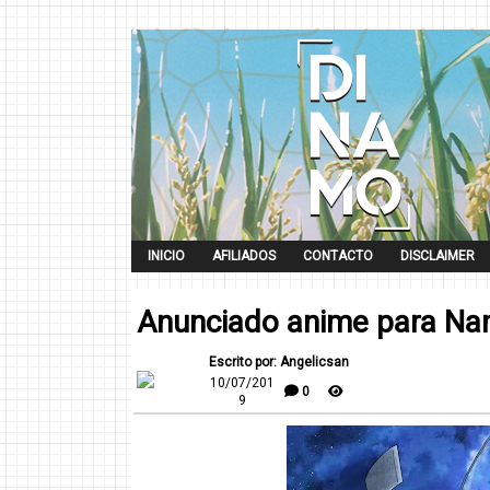
INICIO
AFILIADOS
CONTACTO
DISCLAIMER
Anunciado anime para Nam
Escrito por: Angelicsan
10/07/201
0
9