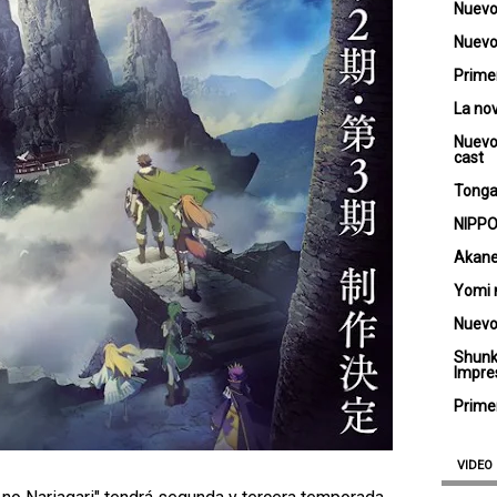
Nuevo
Nuevo 
Primer
La no
Nuevo
cast
Tongar
NIPPO
Akane
Yomi 
Nuevo
Shunk
Impre
Primer
VIDEO