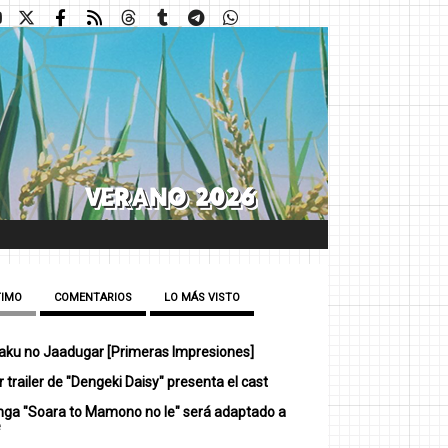
TIMO
COMENTARIOS
LO MÁS VISTO
ku no Jaadugar [Primeras Impresiones]
 trailer de "Dengeki Daisy" presenta el cast
nga "Soara to Mamono no Ie" será adaptado a
e