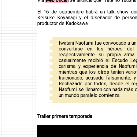
Vía
web oficial
se anuncia que "Tate no Yuusha 
El 16 de septiembre habrá un talk show dón
Keisuke Koyanagi y el diseñador de person
productor de Kadokawa.
Iwatani Naofumi fue convocado a un 
convertirse en los héroes de
respectivamente su propia arma
casualmente recibió el Escudo Le
carisma y experiencia de Naofumi
mientras que los otros tenían vario
traicionado, acusado falsamente,
Rechazado por todos, desde el re
Naofumi se llenaron con nada más qu
un mundo paralelo comienza…
Trailer primera temporada