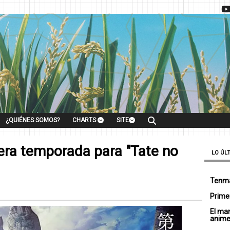
¿QUIÉNES SOMOS?
CHARTS
SITE
era temporada para "Tate no
LO ÚL
Tenma
Primer
El ma
anim