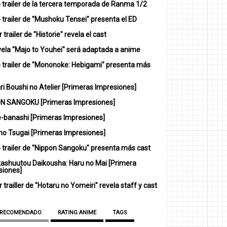
 trailer de la tercera temporada de Ranma 1/2
trailer de "Mushoku Tensei" presenta el ED
 trailer de "Historie" revela el cast
vela "Majo to Youhei" será adaptada a anime
 trailer de "Mononoke: Hebigami" presenta más
i Boushi no Atelier [Primeras Impresiones]
N SANGOKU [Primeras Impresiones]
-banashi [Primeras Impresiones]
no Tsugai [Primeras Impresiones]
 trailer de "Nippon Sangoku" presenta más cast
ashuutou Daikousha: Haru no Mai [Primera
siones]
 trailler de "Hotaru no Yomeiri" revela staff y cast
 RECOMENDADO
RATING ANIME
TAGS