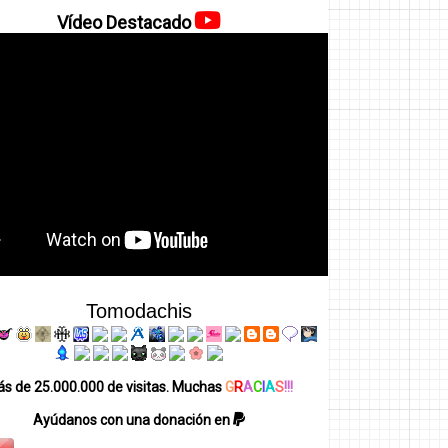
Vídeo Destacado
Tomodachis
s de 25.000.000 de visitas. Muchas
G
R
A
C
I
A
S
!!!
Ayúdanos con una donación en