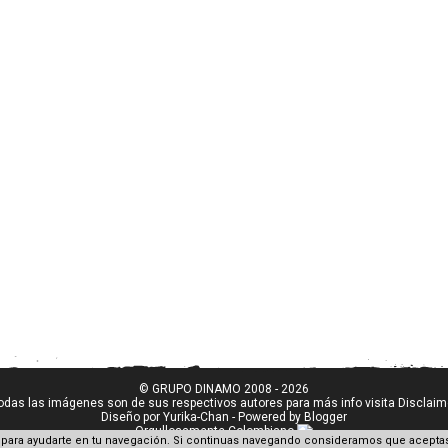
© GRUPO DINAMO 2008 - 2026
odas las imágenes son de sus respectivos autores para más info visita
Disclaim
Diseño por
Yurika-Chan
- Powered by
Blogger
Orgullosamente Colombiano
para ayudarte en tu navegación. Si continuas navegando consideramos que aceptas