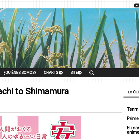
¿QUIÉNES SOMOS?
CHARTS
SITE
achi to Shimamura
LO ÚL
Tenma
Primer
El ma
anim