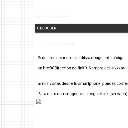
Deja tu comentario
0 BLOGGER
Publicar un comentario
Si quieres dejar un link, utiliza el siguiente código
<a href="Dirección del link"> Nombre del link</a>
Si nos visitas desde tú smartphone, puedes comen
Para dejar una imagen, solo pega el link (sin nada)