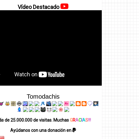
Vídeo Destacado
Tomodachis
s de 25.000.000 de visitas. Muchas
G
R
A
C
I
A
S
!!!
Ayúdanos con una donación en