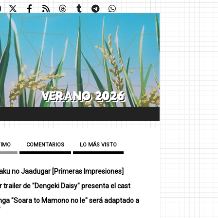
TIMO
COMENTARIOS
LO MÁS VISTO
ku no Jaadugar [Primeras Impresiones]
 trailer de "Dengeki Daisy" presenta el cast
nga "Soara to Mamono no Ie" será adaptado a
e