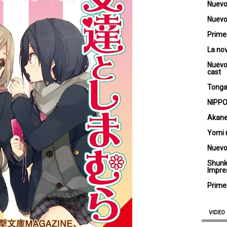
Nuevo
Nuevo 
Primer
La no
Nuevo
cast
Tongar
NIPPO
Akane
Yomi 
Nuevo
Shunk
Impre
Primer
VIDEO