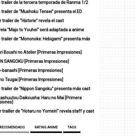
 trailer de la tercera temporada de Ranma 1/2
trailer de "Mushoku Tensei" presenta el ED
 trailer de "Historie" revela el cast
vela "Majo to Youhei" será adaptada a anime
 trailer de "Mononoke: Hebigami" presenta más
i Boushi no Atelier [Primeras Impresiones]
N SANGOKU [Primeras Impresiones]
-banashi [Primeras Impresiones]
no Tsugai [Primeras Impresiones]
 trailer de "Nippon Sangoku" presenta más cast
ashuutou Daikousha: Haru no Mai [Primera
siones]
 trailler de "Hotaru no Yomeiri" revela staff y cast
 RECOMENDADO
RATING ANIME
TAGS