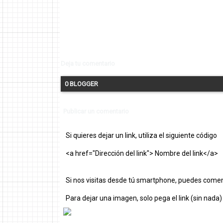
Deja tu comentario
0 BLOGGER
Publicar un comentario
Si quieres dejar un link, utiliza el siguiente código
<a href="Dirección del link"> Nombre del link</a>
Si nos visitas desde tú smartphone, puedes comen
Para dejar una imagen, solo pega el link (sin nada)