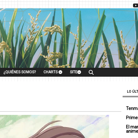
¿QUIÉNES SOMOS?
CHARTS
SITE
LO ÚL
Tenma
Primer
El ma
anim