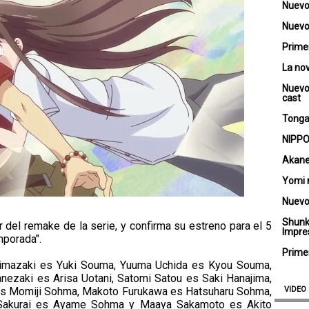
Nuevo
Nuevo 
Primer
La no
Nuevo
cast
Tongar
NIPPO
Akane
Yomi 
Nuevo
Shunk
r del remake de la serie, y confirma su estreno para el 5
Impre
mporada".
Primer
imazaki es Yuki Souma, Yuuma Uchida es Kyou Souma,
nezaki es Arisa Uotani, Satomi Satou es Saki Hanajima,
s Momiji Sohma, Makoto Furukawa es Hatsuharu Sohma,
VIDEO
o Sakurai es Ayame Sohma y Maaya Sakamoto es Akito