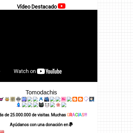
Vídeo Destacado
Tomodachis
s de 25.000.000 de visitas. Muchas
G
R
A
C
I
A
S
!!!
Ayúdanos con una donación en