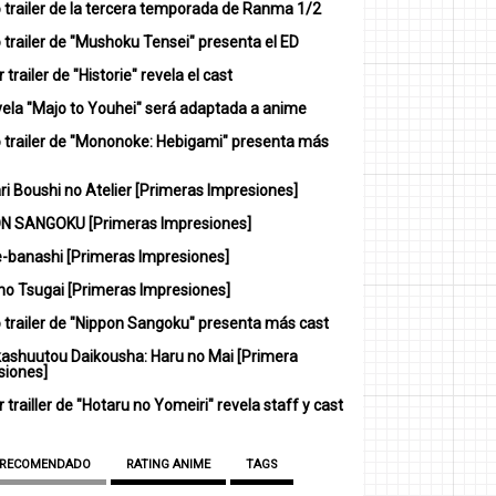
 trailer de la tercera temporada de Ranma 1/2
trailer de "Mushoku Tensei" presenta el ED
 trailer de "Historie" revela el cast
vela "Majo to Youhei" será adaptada a anime
 trailer de "Mononoke: Hebigami" presenta más
i Boushi no Atelier [Primeras Impresiones]
N SANGOKU [Primeras Impresiones]
-banashi [Primeras Impresiones]
no Tsugai [Primeras Impresiones]
 trailer de "Nippon Sangoku" presenta más cast
ashuutou Daikousha: Haru no Mai [Primera
siones]
 trailler de "Hotaru no Yomeiri" revela staff y cast
 RECOMENDADO
RATING ANIME
TAGS