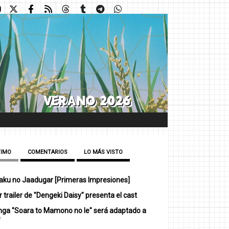
TIMO
COMENTARIOS
LO MÁS VISTO
ku no Jaadugar [Primeras Impresiones]
 trailer de "Dengeki Daisy" presenta el cast
nga "Soara to Mamono no Ie" será adaptado a
e