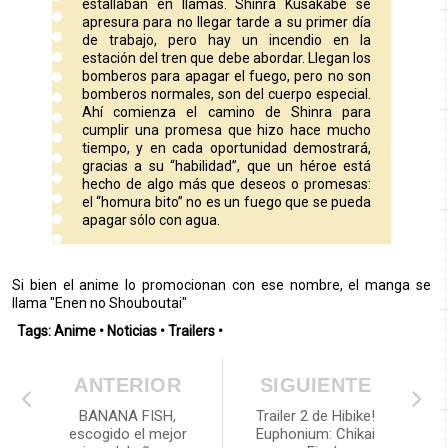
estallaban en llamas. Shinra Kusakabe se
apresura para no llegar tarde a su primer día
de trabajo, pero hay un incendio en la
estación del tren que debe abordar. Llegan los
bomberos para apagar el fuego, pero no son
bomberos normales, son del cuerpo especial.
Ahí comienza el camino de Shinra para
cumplir una promesa que hizo hace mucho
tiempo, y en cada oportunidad demostrará,
gracias a su “habilidad”, que un héroe está
hecho de algo más que deseos o promesas:
el “homura bito” no es un fuego que se pueda
apagar sólo con agua.
Si bien el anime lo promocionan con ese nombre, el manga se
llama "Enen no Shouboutai"
Tags:
Anime
•
Noticias
•
Trailers
•
ANTERIOR
SIGUIENTE
BANANA FISH,
Trailer 2 de Hibike!
escogido el mejor
Euphonium: Chikai