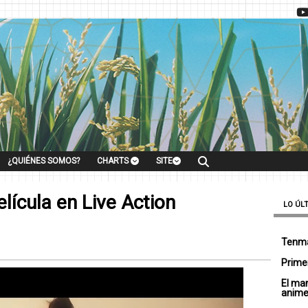
¿QUIÉNES SOMOS?
CHARTS
SITE
elícula en Live Action
LO ÚL
Tenma
Primer
El ma
anim