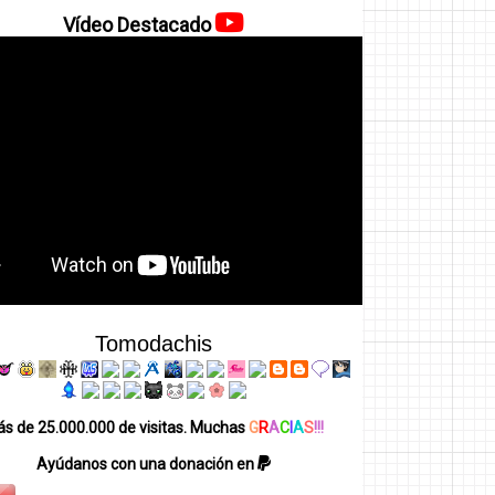
Vídeo Destacado
Tomodachis
s de 25.000.000 de visitas. Muchas
G
R
A
C
I
A
S
!!!
Ayúdanos con una donación en