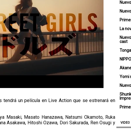
Nuevo
Nuevo 
Primer
La no
Nuevo
cast
Tongar
NIPPO
Akane
Yomi 
Nuevo
Shunk
Impre
ls tendrá un película en Live Action que se estrenará en
Primer
eiya Masaki, Masato Hanazawa, Natsumi Okamoto, Ruka
na Asakawa, Hitoshi Ozawa, Dori Sakurada, Ren Osugi y
VIDEO