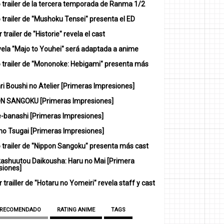
 trailer de la tercera temporada de Ranma 1/2
trailer de "Mushoku Tensei" presenta el ED
 trailer de "Historie" revela el cast
vela "Majo to Youhei" será adaptada a anime
 trailer de "Mononoke: Hebigami" presenta más
i Boushi no Atelier [Primeras Impresiones]
N SANGOKU [Primeras Impresiones]
-banashi [Primeras Impresiones]
no Tsugai [Primeras Impresiones]
 trailer de "Nippon Sangoku" presenta más cast
ashuutou Daikousha: Haru no Mai [Primera
siones]
 trailler de "Hotaru no Yomeiri" revela staff y cast
 RECOMENDADO
RATING ANIME
TAGS