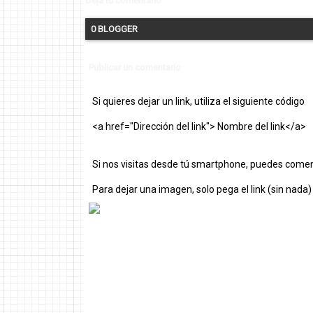
Deja tu comentario
0 BLOGGER
Publicar un comentario
Si quieres dejar un link, utiliza el siguiente código
<a href="Dirección del link"> Nombre del link</a>
Si nos visitas desde tú smartphone, puedes comen
Para dejar una imagen, solo pega el link (sin nada)