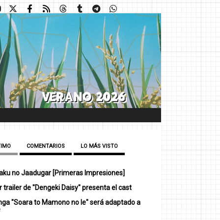
TIMO
COMENTARIOS
LO MÁS VISTO
ku no Jaadugar [Primeras Impresiones]
 trailer de "Dengeki Daisy" presenta el cast
nga "Soara to Mamono no Ie" será adaptado a
e