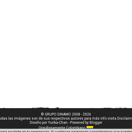
© GRUPO DINAMO 2008 - 2026
odas las imágenes son de sus respectivos autores para más info visita
Disclaim
Diseño por
Yurika-Chan
- Powered by
Blogger
Orgullosamente Colombiano
para ayudarte en tu navegación. Si continuas navegando consideramos que aceptas