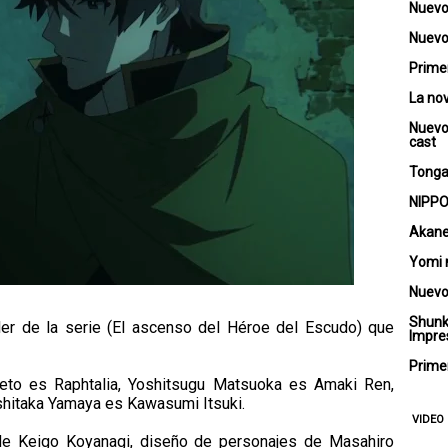
Nuevo
Nuevo 
Primer
La no
Nuevo
cast
Tongar
NIPPO
Akane
Yomi 
Nuevo
Shunk
iler de la serie (El ascenso del Héroe del Escudo) que
Impre
Primer
eto es Raphtalia, Yoshitsugu Matsuoka es Amaki Ren,
hitaka Yamaya es Kawasumi Itsuki.
VIDEO
de Keigo Koyanagi, diseño de personajes de Masahiro