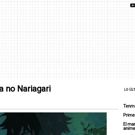
¿QUIÉNES SOMOS?
CHARTS
SITE
a no Nariagari
LO ÚL
Tenma
Primer
El ma
anim