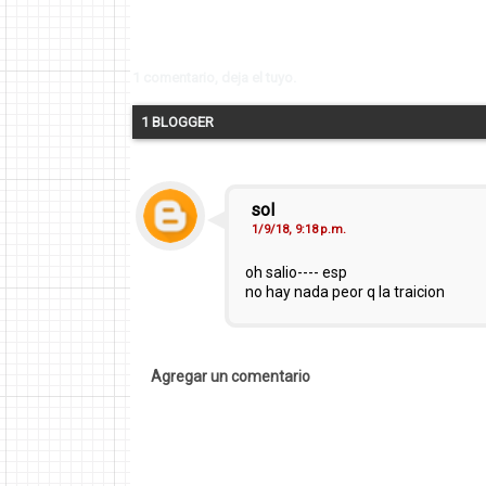
1 comentario, deja el tuyo.
1 BLOGGER
sol
1/9/18, 9:18 p.m.
oh salio---- esp
no hay nada peor q la traicion
Agregar un comentario