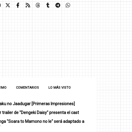
TIMO
COMENTARIOS
LO MÁS VISTO
ku no Jaadugar [Primeras Impresiones]
 trailer de "Dengeki Daisy" presenta el cast
nga "Soara to Mamono no Ie" será adaptado a
e