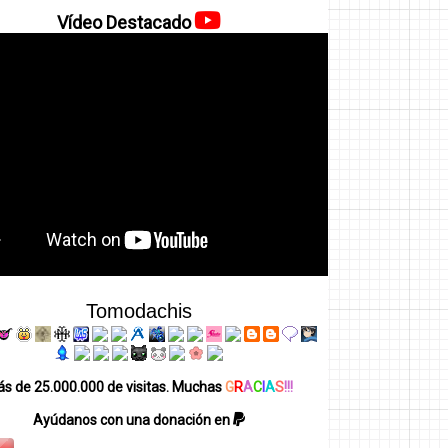
Vídeo Destacado
Tomodachis
s de 25.000.000 de visitas. Muchas
G
R
A
C
I
A
S
!!!
Ayúdanos con una donación en