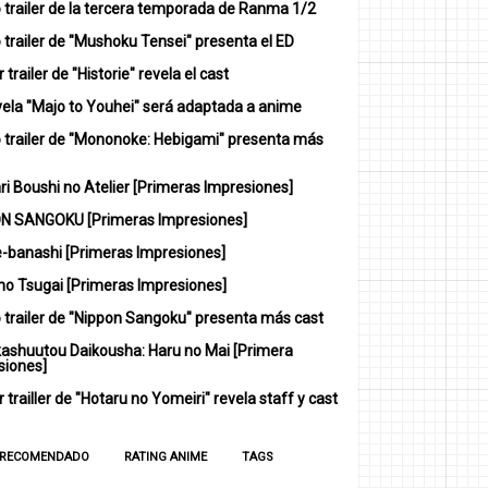
 trailer de la tercera temporada de Ranma 1/2
trailer de "Mushoku Tensei" presenta el ED
 trailer de "Historie" revela el cast
vela "Majo to Youhei" será adaptada a anime
 trailer de "Mononoke: Hebigami" presenta más
i Boushi no Atelier [Primeras Impresiones]
N SANGOKU [Primeras Impresiones]
-banashi [Primeras Impresiones]
no Tsugai [Primeras Impresiones]
 trailer de "Nippon Sangoku" presenta más cast
ashuutou Daikousha: Haru no Mai [Primera
siones]
 trailler de "Hotaru no Yomeiri" revela staff y cast
 RECOMENDADO
RATING ANIME
TAGS