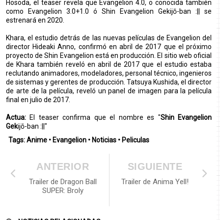
Hosoda, el teaser revela que Evangelion 4.0, o conocida también
como Evangelion 3.0+1.0 ó Shin Evangelion Gekijō-ban :|| se
estrenará en 2020.
Khara, el estudio detrás de las nuevas películas de Evangelion del
director Hideaki Anno, confirmó en abril de 2017 que el próximo
proyecto de Shin Evangelion está en producción. El sitio web oficial
de Khara también reveló en abril de 2017 que el estudio estaba
reclutando animadores, modeladores, personal técnico, ingenieros
de sistemas y gerentes de producción. Tatsuya Kushida, el director
de arte de la película, reveló un panel de imagen para la película
final en julio de 2017.
Actua:
El teaser confirma que el nombre es "
Shin Evangelion
Gek
ijō-ban :||"
Tags:
Anime
•
Evangelion
•
Noticias
•
Peliculas
ANTERIOR
SIGUIENTE
Trailer de Dragon Ball
Trailer de Anima Yell!
SUPER: Broly