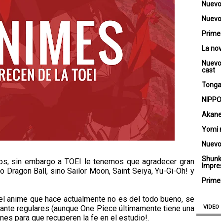
Nuevo
Nuevo 
Primer
La no
Nuevo
cast
Tongar
NIPPO
Akane
Yomi 
Nuevo
Shunk
os, sin embargo a TOEI le tenemos que agradecer gran
Impre
o Dragon Ball, sino Sailor Moon, Saint Seiya, Yu-Gi-Oh! y
Primer
el anime que hace actualmente no es del todo bueno, se
stante regulares (aunque One Piece últimamente tiene una
VIDEO
es para que recuperen la fe en el estudio!.