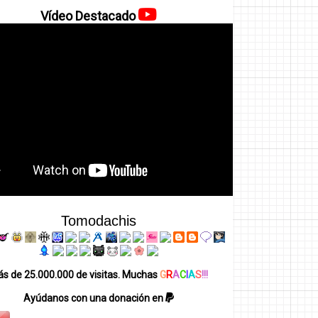
Vídeo Destacado
Tomodachis
s de 25.000.000 de visitas. Muchas
G
R
A
C
I
A
S
!!!
Ayúdanos con una donación en