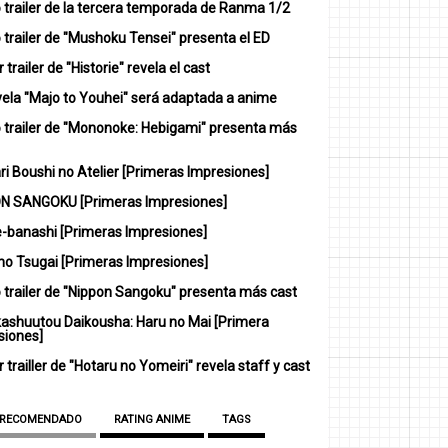
 trailer de la tercera temporada de Ranma 1/2
trailer de "Mushoku Tensei" presenta el ED
 trailer de "Historie" revela el cast
vela "Majo to Youhei" será adaptada a anime
 trailer de "Mononoke: Hebigami" presenta más
i Boushi no Atelier [Primeras Impresiones]
N SANGOKU [Primeras Impresiones]
-banashi [Primeras Impresiones]
no Tsugai [Primeras Impresiones]
 trailer de "Nippon Sangoku" presenta más cast
ashuutou Daikousha: Haru no Mai [Primera
siones]
 trailler de "Hotaru no Yomeiri" revela staff y cast
 RECOMENDADO
RATING ANIME
TAGS