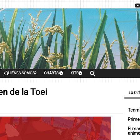
¿QUIÉNES SOMOS?
CHARTS
SITE
n de la Toei
LO ÚL
Tenma
Primer
El ma
anim