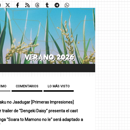
TIMO
COMENTARIOS
LO MÁS VISTO
ku no Jaadugar [Primeras Impresiones]
 trailer de "Dengeki Daisy" presenta el cast
nga "Soara to Mamono no Ie" será adaptado a
e