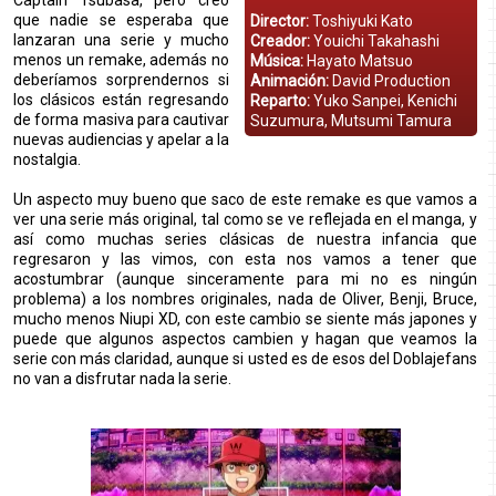
Captain Tsubasa, pero creo
que nadie se esperaba que
Director:
Toshiyuki Kato
lanzaran una serie y mucho
Creador:
Youichi Takahashi
menos un remake, además no
Música:
Hayato Matsuo
deberíamos sorprendernos si
Animación:
David Production
los clásicos están regresando
Reparto:
Yuko Sanpei, Kenichi
de forma masiva para cautivar
Suzumura, Mutsumi Tamura
nuevas audiencias y apelar a la
nostalgia.
Un aspecto muy bueno que saco de este remake es que vamos a
ver una serie más original, tal como se ve reflejada en el manga, y
así como muchas series clásicas de nuestra infancia que
regresaron y las vimos, con esta nos vamos a tener que
acostumbrar (aunque sinceramente para mi no es ningún
problema) a los nombres originales, nada de Oliver, Benji, Bruce,
mucho menos Niupi XD, con este cambio se siente más japones y
puede que algunos aspectos cambien y hagan que veamos la
serie con más claridad, aunque si usted es de esos del Doblajefans
no van a disfrutar nada la serie.