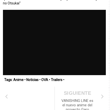
no Otsukai"
Tags:
Anime
•
Noticias
•
OVA
•
Trailers
•
SIGUIENTE
VANISHING LINE es
el nuevo anime del
proyecto Garo