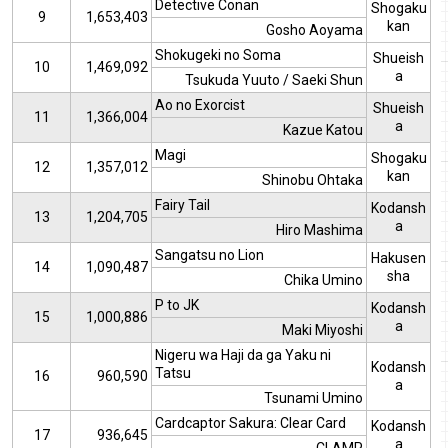
Detective Conan
Shogaku
9
1,653,403
kan
Gosho Aoyama
Shokugeki no Soma
Shueish
10
1,469,092
a
Tsukuda Yuuto / Saeki Shun
Ao no Exorcist
Shueish
11
1,366,004
a
Kazue Katou
Magi
Shogaku
12
1,357,012
kan
Shinobu Ohtaka
Fairy Tail
Kodansh
13
1,204,705
a
Hiro Mashima
Sangatsu no Lion
Hakusen
14
1,090,487
sha
Chika Umino
P to JK
Kodansh
15
1,000,886
a
Maki Miyoshi
Nigeru wa Haji da ga Yaku ni
Kodansh
Tatsu
16
960,590
a
Tsunami Umino
Cardcaptor Sakura: Clear Card
Kodansh
17
936,645
a