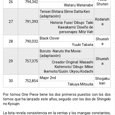
26
794,342
Shoten
Wataru Watanabe
Tensei Shitara Slime Datta Ken
(adaptación)
Kodansh
27
791,393
Historia: Fuse/ Dibujo: Taiki
a
Kawakami/ Diseño de
personajes: Mitz Vah
Black Clover
Shueish
28
790,032
a
Yuuki Tabata
Boruto -Naruto the Movie-
(adaptación)
Shueish
29
757,375
Creador Original: Masashi
a
Kishimoto/ Dibujo: Mikie
Ikemoto/Guión: Ukyou Kodachi
Major 2nd
Shogaku
30
752,854
kan
Takuya Mitsuda
Por tomos One Piece tiene los dos primeros puestos con los dos
tomos que ha lanzado este años, seguido con los dos de Shingeki
no Kyoujin.
La lista revela consistencia en la ventas y los mangas constantes,