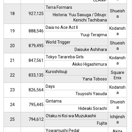
CLAMP
Terra Formars
Shueish
18
927,125
Historia: Yuu Sasuga / Dibujo:
a
Kenichi Tachibana
Daia no Ace Act II
Kodansh
19
888,546
a
Yuuji Terajima
World Trigger
Shueish
20
879,495
a
Daisuke Ashihara
Tokyo Tarareba Girls
Kodansh
21
847,561
a
Akiko Higashimura
Kuroshitsuji
Square
22
833,135
Enix
Yana Toboso
Days
Kodansh
23
826,564
a
Tsuyoshi Yasuda
Gintama
Shueish
24
795,445
a
Hideaki Sorachi
Otaku ni Koi wa Muzukashii
Ichijinsh
25
794,612
a
Fujita
Yowamushi Pedal
Akita