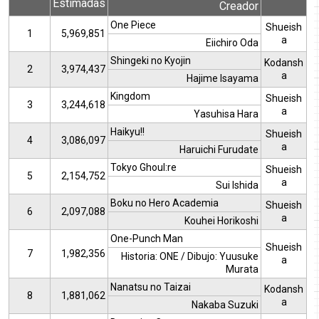
Estimadas
Creador
One Piece
Shueish
1
5,969,851
a
Eiichiro Oda
Shingeki no Kyojin
Kodansh
2
3,974,437
a
Hajime Isayama
Kingdom
Shueish
3
3,244,618
a
Yasuhisa Hara
Haikyu!!
Shueish
4
3,086,097
a
Haruichi Furudate
Tokyo Ghoul:re
Shueish
5
2,154,752
a
Sui Ishida
Boku no Hero Academia
Shueish
6
2,097,088
a
Kouhei Horikoshi
One-Punch Man
Shueish
7
1,982,356
Historia: ONE / Dibujo: Yuusuke
a
Murata
Nanatsu no Taizai
Kodansh
8
1,881,062
a
Nakaba Suzuki