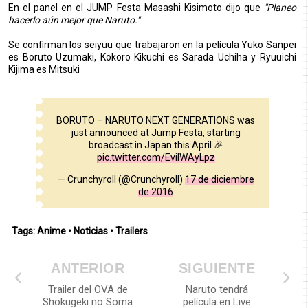
En el panel en el JUMP Festa Masashi Kisimoto dijo que
"Planeo
hacerlo aún mejor que Naruto."
Se confirman los seiyuu que trabajaron en la película Yuko Sanpei
es Boruto Uzumaki, Kokoro Kikuchi es Sarada Uchiha y Ryuuichi
Kijima es Mitsuki
BORUTO – NARUTO NEXT GENERATIONS was
just announced at Jump Festa, starting
broadcast in Japan this April 🎉
pic.twitter.com/EviIWAyLpz
— Crunchyroll (@Crunchyroll)
17 de diciembre
de 2016
Tags:
Anime
•
Noticias
•
Trailers
ANTERIOR
SIGUIENTE
Trailer del OVA de
Naruto tendrá
Shokugeki no Soma
película en Live